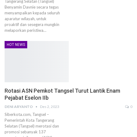
Tangerang Selatan (Tangsel)
Benyamin Davnie secara tegas
menyampaikan kepada seluruh
aparatur wilayah, untuk
proaktif dan sesegera mungkin
melaporkan peristiwa…
HOT NEWS
Rotasi ASN Pemkot Tangsel Turut Lantik Enam
Pejabat Eselon IIb
DENI ARYANTO
Des 2, 2023
0
Siberkota.com, Tangsel –
Pemerintah Kota Tangerang
Selatan (Tangsel) merotasi dan
promosi sebanyak 137