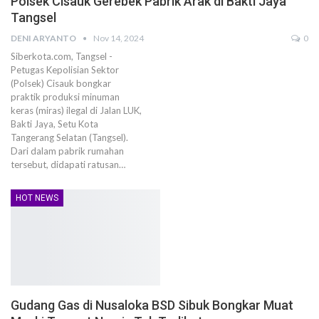
Polsek Cisauk Gerebek Pabrik Arak di Bakti Jaya
Tangsel
DENI ARYANTO
Nov 14, 2024
0
Siberkota.com, Tangsel -
Petugas Kepolisian Sektor
(Polsek) Cisauk bongkar
praktik produksi minuman
keras (miras) ilegal di Jalan LUK,
Bakti Jaya, Setu Kota
Tangerang Selatan (Tangsel).
Dari dalam pabrik rumahan
tersebut, didapati ratusan…
HOT NEWS
Gudang Gas di Nusaloka BSD Sibuk Bongkar Muat