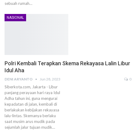
sebuah rumah…
NASIONAL
Polri Kembali Terapkan Skema Rekayasa Lalin Libur
Idul Aha
DENI ARYANTO
Jun 28, 2023
0
Siberkota.com, Jakarta - Libur
panjang perayaan hari raya Idul
Adha tahun ini, guna mengurai
kepadatan di jalan, kembali di
berlakukan kebijakan rekayasa
lalu-lintas. Skemanya berlaku
saat musim arus mudik pada
sejumlah jalur tujuan mudik…