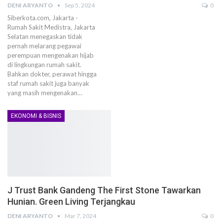
DENI ARYANTO
Sep 5, 2024
0
Siberkota.com, Jakarta -
Rumah Sakit Medistra, Jakarta
Selatan menegaskan tidak
pernah melarang pegawai
perempuan mengenakan hijab
di lingkungan rumah sakit.
Bahkan dokter, perawat hingga
staf rumah sakit juga banyak
yang masih mengenakan…
EKONOMI & BISNIS
J Trust Bank Gandeng The First Stone Tawarkan
Hunian. Green Living Terjangkau
DENI ARYANTO
Mar 7, 2024
0