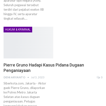
aparatur sipil negara (ASN).
Seluruh pegawai tersebut
terdiri dari pejabat eselon IIB
hingga IV, serta aparatur
tingkat wilayah.…
HUKUM & KRIMINAL
Pierre Gruno Hadapi Kasus Pidana Dugaan
Penganiayaan
DENI ARYANTO
Jul 3, 2023
0
Siberkota.com, Jakarta - Aktor
gaek Pierre Gruno, dilaporkan
ke Polres Metro Jakarta
Selatan atas kasus dugaan
penganiayaan. Petugas
langsung lakukan proses