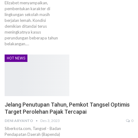
Elizabet menyampaikan,
pembentukan karakter di
lingkungan sekolah masih
berjalan lemah. Kondisi
demikian ditandai terus
meningkatnya kasus
perundungan beberapa tahun
belakangan.…
HOT NEWS
Jelang Penutupan Tahun, Pemkot Tangsel Optimis
Target Perolehan Pajak Tercapai
DENI ARYANTO
Des 3, 2023
0
Siberkota.com, Tangsel - Badan
Pendapatan Daerah (Bapenda)