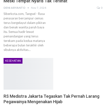
Meski Tempat Nyaris Tak Terlihat
DENI ARYANTO
Nov 7, 2024
0
Siberkota.com, Tangsel - Rasa
penasaran bercampur cemas
terus bergelayut dalam pikiran
dan benak wanita paruh baya
itu. Semua hadir lewat
pemandangan yang terus
terekam pada kedua matanya
beberapa bulan terakhir oleh
sibuknya aktivitas…
KESEHATAN
RS Medistra Jakarta Tegaskan Tak Pernah Larang
Pegawainya Mengenakan Hijab