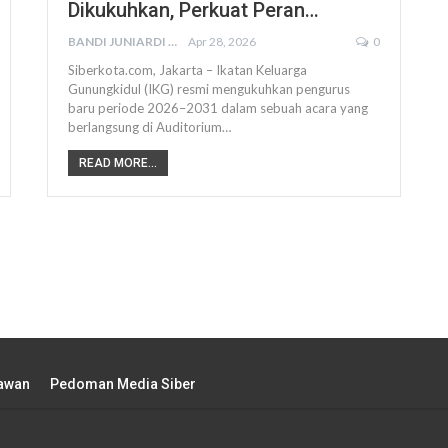
Dikukuhkan, Perkuat Peran…
BANDI JUNIARDI
Apr 28, 2026
0
Siberkota.com, Jakarta – Ikatan Keluarga
Gunungkidul (IKG) resmi mengukuhkan pengurus
baru periode 2026–2031 dalam sebuah acara yang
berlangsung di Auditorium…
READ MORE...
tawan
Pedoman Media Siber