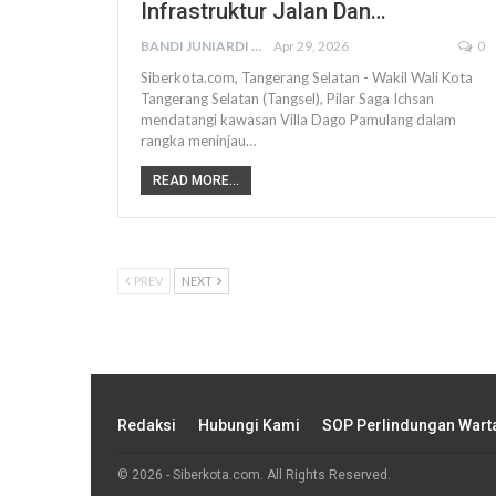
Infrastruktur Jalan Dan…
BANDI JUNIARDI
Apr 29, 2026
0
Siberkota.com, Tangerang Selatan - Wakil Wali Kota
Tangerang Selatan (Tangsel), Pilar Saga Ichsan
mendatangi kawasan Villa Dago Pamulang dalam
rangka meninjau…
READ MORE...
PREV
NEXT
Redaksi
Hubungi Kami
SOP Perlindungan War
© 2026 - Siberkota.com. All Rights Reserved.