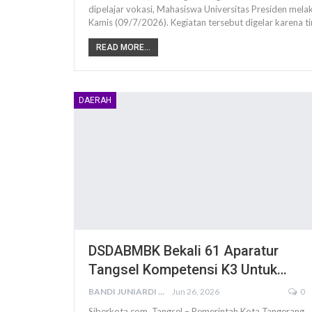
dipelajar vokasi, Mahasiswa Universitas Presiden mela
Kamis (09/7/2026). Kegiatan tersebut digelar karena tin
READ MORE...
DAERAH
DSDABMBK Bekali 61 Aparatur
Tangsel Kompetensi K3 Untuk…
BANDI JUNIARDI
Jun 26, 2026
0
Siberkota.com, Tangsel – Pemerintah Kota Tangerang