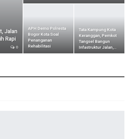
APH Demo Polresta
Tata Kampung Kota
t, Jalan
Bogor Kota Soal
Keranggan, Pemkot
ih Rapi
Penanganan
Tangsel Bangun
Rehabilitasi
Infastruktur Jalan,…
0
Pengguna…