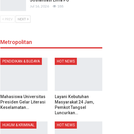
Sosialisasi Lima PO
Jul 16, 2026
188
PREV
NEXT
Metropolitan
PENDIDIKAN & BUDAYA
HOT NEWS
Mahasiswa Universitas
Layani Kebutuhan
Presiden Gelar Literasi
Masyarakat 24 Jam,
Keselamatan…
Pemkot Tangsel
Luncurkan…
HUKUM & KRIMINAL
HOT NEWS