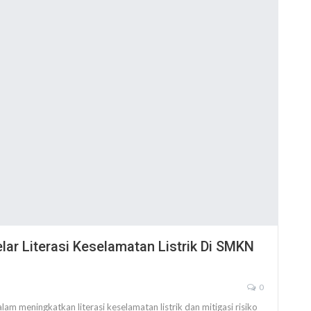
ar Literasi Keselamatan Listrik Di SMKN
0
am meningkatkan literasi keselamatan listrik dan mitigasi risiko