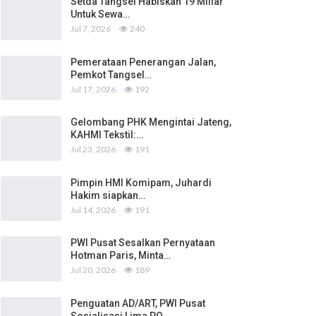
Setda Tangsel Habiskan 19 Miliar
Untuk Sewa…
Jul 7, 2026
240
Pemerataan Penerangan Jalan,
Pemkot Tangsel…
Jul 17, 2026
192
Gelombang PHK Mengintai Jateng,
KAHMI Tekstil:…
Jul 23, 2026
191
Pimpin HMI Komipam, Juhardi
Hakim siapkan…
Jul 14, 2026
191
PWI Pusat Sesalkan Pernyataan
Hotman Paris, Minta…
Jul 20, 2026
189
Penguatan AD/ART, PWI Pusat