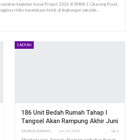
ksanakan kegiatan Social Project 2026 di SMKN 1 Cikarang Pusat,
gginya risiko kecelakaan listrik di lingkungan sekolah…
DAERAH
186 Unit Bedah Rumah Tahap I
Tangsel Akan Rampung Akhir Juni
SAHRUL DARSONO
Jun 24, 2026
0
Siberkota.com, Tangsel - Program perbaikan Rumah