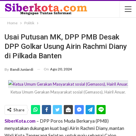
Home
Politik
Usai Putusan MK, DPP PMB Desak
DPP Golkar Usung Airin Rachmi Diany
di Pilkada Banten
On
Agu 20, 2024
By
Bandi Juniardi
Ketua Umum Gerakan Masyarakat sosial (Gemasos), Hairil Anuar.
Share
SiberKota.com
– DPP Poros Muda Berkarya (PMB)
menyatakan dukungan kuat bagi Airin Rachmi Diany, mantan
Wali Kota Tangerang Selatan, untuk maju sebagai Calon