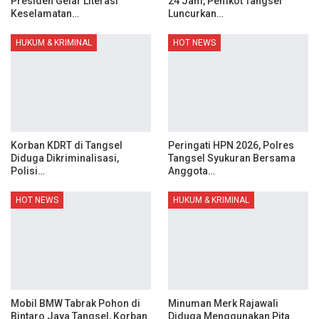
Presiden Gelar Literasi
24 Jam, Pemkot Tangsel
Keselamatan…
Luncurkan…
HUKUM & KRIMINAL
HOT NEWS
Korban KDRT di Tangsel
Peringati HPN 2026, Polres
Diduga Dikriminalisasi,
Tangsel Syukuran Bersama
Polisi…
Anggota…
HOT NEWS
HUKUM & KRIMINAL
Mobil BMW Tabrak Pohon di
Minuman Merk Rajawali
Bintaro Jaya Tangsel, Korban
Diduga Menggunakan Pita