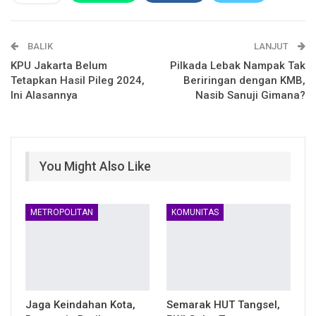
Email
Facebook Messenger
BALIK
Telegram
LINE
LANJUT
KPU Jakarta Belum
Pilkada Lebak Nampak Tak
Tetapkan Hasil Pileg 2024,
Beriringan dengan KMB,
Ini Alasannya
Nasib Sanuji Gimana?
You Might Also Like
METROPOLITAN
KOMUNITAS
Jaga Keindahan Kota,
Semarak HUT Tangsel,