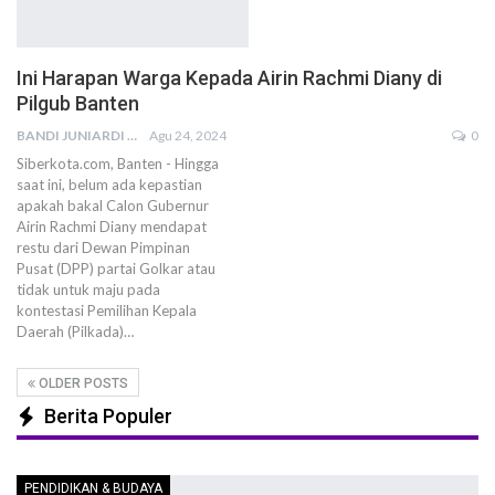
Ini Harapan Warga Kepada Airin Rachmi Diany di
Pilgub Banten
BANDI JUNIARDI
Agu 24, 2024
0
Siberkota.com, Banten - Hingga
saat ini, belum ada kepastian
apakah bakal Calon Gubernur
Airin Rachmi Diany mendapat
restu dari Dewan Pimpinan
Pusat (DPP) partai Golkar atau
tidak untuk maju pada
kontestasi Pemilihan Kepala
Daerah (Pilkada)…
OLDER POSTS
Berita Populer
PENDIDIKAN & BUDAYA