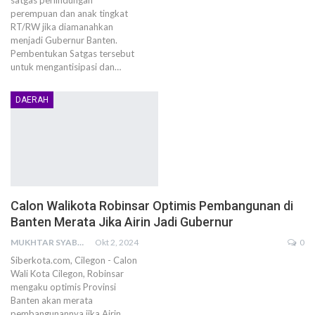
satgas perlindungan
perempuan dan anak tingkat
RT/RW jika diamanahkan
menjadi Gubernur Banten.
Pembentukan Satgas tersebut
untuk mengantisipasi dan…
DAERAH
Calon Walikota Robinsar Optimis Pembangunan di
Banten Merata Jika Airin Jadi Gubernur
MUKHTAR SYABANI AMIEN
Okt 2, 2024
0
Siberkota.com, Cilegon - Calon
Wali Kota Cilegon, Robinsar
mengaku optimis Provinsi
Banten akan merata
pembangunannya jika Airin