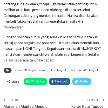
pertanggungjawaban, tetapi juga momentum penting untuk
melihat arah baru pembinaan olahraga di kota tersebut.
Dukungan cabor yang menipis terhadap Hamka diperkirakan
menjadi faktor krusial yang menentukan hasil akhir
musyawarah.
Dengan sorotan publik yang semakin besar, semua mata kini
tertuju pada bagaimana para pemilik suara akan menentukan
masa depan KONI Tangsel. Keputusan mereka di MUSORKOT
nanti akan mempengaruhi wajah olahraga Tangerang Selatan
dalam beberapa tahun ke depan.
Ketua KONI Tangsel Hamka
Koni Tangsel
Musorkot KONI Tangsel
Share
WhatsApp
Facebook
Twitter
Email
Facebook Messenger
BALIK
Telegram
LINE
LANJUT
Mursinah Mantap Menuju
Kejari Kota Tangsel