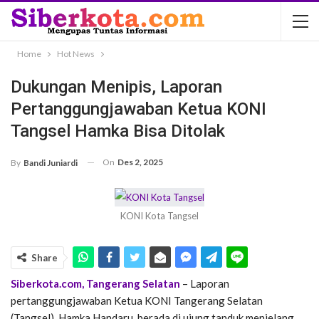
Home
Hot News
Dukungan Menipis, Laporan
Pertanggungjawaban Ketua KONI
Tangsel Hamka Bisa Ditolak
On
Des 2, 2025
By
Bandi Juniardi
KONI Kota Tangsel
Share
Siberkota.com, Tangerang Selatan
– Laporan
pertanggungjawaban Ketua KONI Tangerang Selatan
(Tangsel), Hamka Handaru, berada di ujung tanduk menjelang