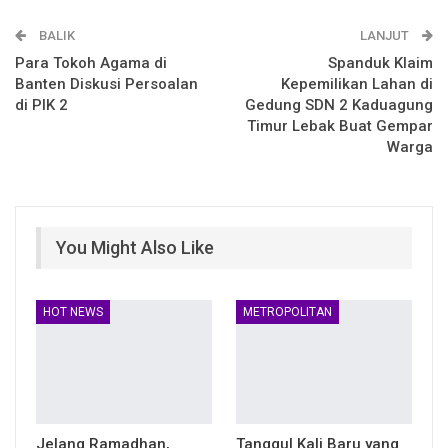
BALIK
Telegram
LINE
LANJUT
Para Tokoh Agama di
Spanduk Klaim
Banten Diskusi Persoalan
Kepemilikan Lahan di
di PIK 2
Gedung SDN 2 Kaduagung
Timur Lebak Buat Gempar
Warga
You Might Also Like
HOT NEWS
METROPOLITAN
Jelang Ramadhan,
Tanggul Kali Baru yang