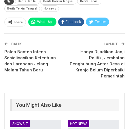
Berita Hari Ini
Berita Hari Ini Tangsel
Berita Terkini
Berita Terkini Tangsel
Hot news
Share
WhatsApp
Facebook
Twitter
Email
Facebook Messenger
BALIK
Telegram
LINE
LANJUT
Polda Banten Intens
Hanya Dijadikan Janji
Sosialisasikan Ketentuan
Politik, Jembatan
dan Larangan Jelang
Penghubung Antar Desa di
Malam Tahun Baru
Kronjo Belum Diperbaiki
Pemerintah
You Might Also Like
SHOWBIZ
HOT NEWS