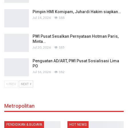
Pimpin HMI Komipam, Juhardi Hakim siapkan…
Jul 14, 2026
188
PWI Pusat Sesalkan Pernyataan Hotman Paris,
Minta…
Jul 20, 2026
185
Penguatan AD/ART, PWI Pusat Sosialisasi Lima
PO
Jul 16, 2026
182
PREV
NEXT
Metropolitan
PENDIDIKAN & BUDAYA
HOT NEWS