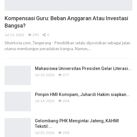
Kompensasi Guru: Beban Anggaran Atau Investasi
Bangsa?
Jul 11, 2026
295
0
Siberkota.com, Tangerang - Pendidikan selalu diposisikan sebagai jalan
utama membangun peradaban bangsa. Namun,…
Mahasiswa Universitas Presiden Gelar Literasi…
Jul 10, 2026
277
Pimpin HMI Komipam, Juhardi Hakim siapkan…
Jul 14, 2026
204
Gelombang PHK Mengintai Jateng, KAHMI
Tekstil:…
Jul 23, 2026
204