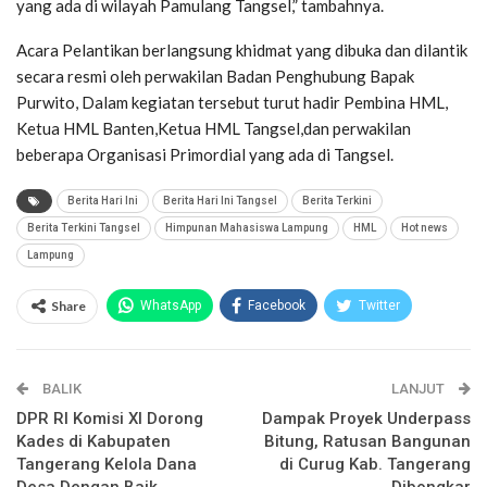
yang ada di wilayah Pamulang Tangsel,” tambahnya.
Acara Pelantikan berlangsung khidmat yang dibuka dan dilantik
secara resmi oleh perwakilan Badan Penghubung Bapak
Purwito, Dalam kegiatan tersebut turut hadir Pembina HML,
Ketua HML Banten,Ketua HML Tangsel,dan perwakilan
beberapa Organisasi Primordial yang ada di Tangsel.
Berita Hari Ini
Berita Hari Ini Tangsel
Berita Terkini
Berita Terkini Tangsel
Himpunan Mahasiswa Lampung
HML
Hot news
Lampung
Share
WhatsApp
Facebook
Twitter
Email
Facebook Messenger
BALIK
Telegram
LINE
LANJUT
DPR RI Komisi XI Dorong
Dampak Proyek Underpass
Kades di Kabupaten
Bitung, Ratusan Bangunan
Tangerang Kelola Dana
di Curug Kab. Tangerang
Desa Dengan Baik
Dibongkar