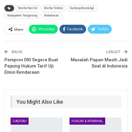
Berita Hari Ini
Berita Terkini
Gudang Korek Api
Kabupaten Tangerang
Kebakaran
Share
WhatsApp
Facebook
Twitter
Email
Facebook Messenger
BALIK
Telegram
LINE
LANJUT
Pemprov DKI Segera Buat
Masalah Papan Masih Jadi
Payung Hukum Tarif Uji
Soal di Indonesia
Emisi Kendaraan
You Might Also Like
DAERAH
HUKUM & KRIMINAL