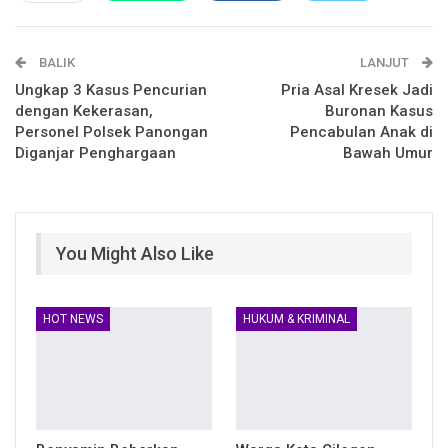
Email
Facebook Messenger
BALIK
Telegram
LINE
LANJUT
Ungkap 3 Kasus Pencurian
Pria Asal Kresek Jadi
dengan Kekerasan,
Buronan Kasus
Personel Polsek Panongan
Pencabulan Anak di
Diganjar Penghargaan
Bawah Umur
You Might Also Like
HOT NEWS
HUKUM & KRIMINAL