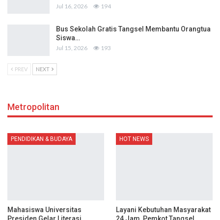
Jul 16, 2026
194
Bus Sekolah Gratis Tangsel Membantu Orangtua
Siswa…
Jul 15, 2026
193
PREV
NEXT
Metropolitan
PENDIDIKAN & BUDAYA
HOT NEWS
Mahasiswa Universitas
Layani Kebutuhan Masyarakat
Presiden Gelar Literasi
24 Jam, Pemkot Tangsel