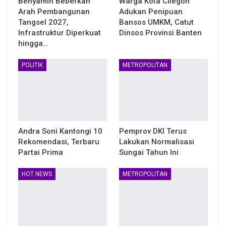
Benyamin Beberkan
Warga Kota Cilegon
Arah Pembangunan
Adukan Penipuan
Tangsel 2027,
Bansos UMKM, Catut
Infrastruktur Diperkuat
Dinsos Provinsi Banten
hingga…
POLITIK
METROPOLITAN
Andra Soni Kantongi 10
Pemprov DKI Terus
Rekomendasi, Terbaru
Lakukan Normalisasi
Partai Prima
Sungai Tahun Ini
HOT NEWS
METROPOLITAN