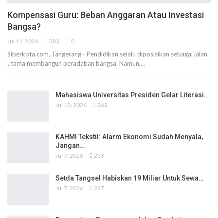
Kompensasi Guru: Beban Anggaran Atau Investasi
Bangsa?
Jul 11, 2026
283
0
Siberkota.com, Tangerang - Pendidikan selalu diposisikan sebagai jalan
utama membangun peradaban bangsa. Namun,…
Mahasiswa Universitas Presiden Gelar Literasi…
Jul 10, 2026
262
KAHMI Tekstil: Alarm Ekonomi Sudah Menyala,
Jangan…
Jul 7, 2026
253
Setda Tangsel Habiskan 19 Miliar Untuk Sewa…
Jul 7, 2026
237