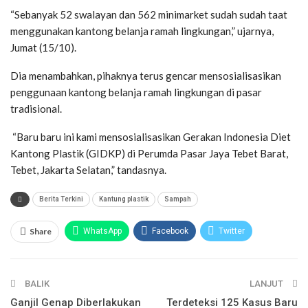
“Sebanyak 52 swalayan dan 562 minimarket sudah sudah taat
menggunakan kantong belanja ramah lingkungan,” ujarnya,
Jumat (15/10).
Dia menambahkan, pihaknya terus gencar mensosialisasikan
penggunaan kantong belanja ramah lingkungan di pasar
tradisional.
“Baru baru ini kami mensosialisasikan Gerakan Indonesia Diet
Kantong Plastik (GIDKP) di Perumda Pasar Jaya Tebet Barat,
Tebet, Jakarta Selatan,” tandasnya.
Berita Terkini
Kantung plastik
Sampah
Share
WhatsApp
Facebook
Twitter
Email
Facebook Messenger
Telegram
BALIK
LINE
LANJUT
Ganjil Genap Diberlakukan
Terdeteksi 125 Kasus Baru