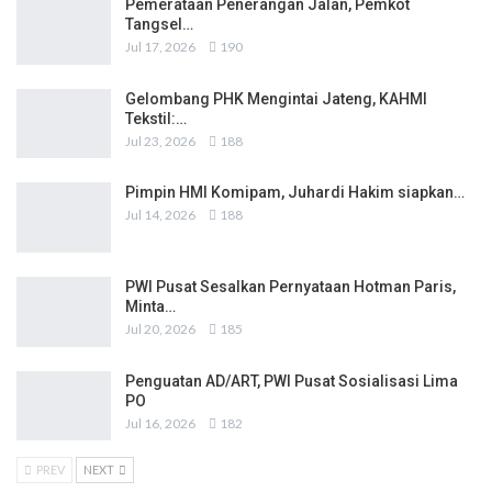
Pemerataan Penerangan Jalan, Pemkot
Tangsel…
Jul 17, 2026
190
Gelombang PHK Mengintai Jateng, KAHMI
Tekstil:…
Jul 23, 2026
188
Pimpin HMI Komipam, Juhardi Hakim siapkan…
Jul 14, 2026
188
PWI Pusat Sesalkan Pernyataan Hotman Paris,
Minta…
Jul 20, 2026
185
Penguatan AD/ART, PWI Pusat Sosialisasi Lima
PO
Jul 16, 2026
182
PREV
NEXT