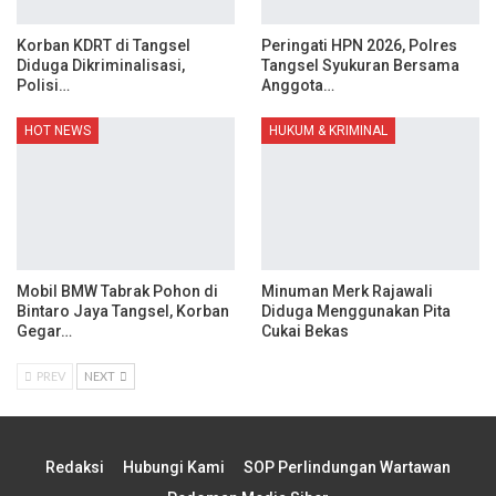
Korban KDRT di Tangsel
Peringati HPN 2026, Polres
Diduga Dikriminalisasi,
Tangsel Syukuran Bersama
Polisi…
Anggota…
HOT NEWS
HUKUM & KRIMINAL
Mobil BMW Tabrak Pohon di
Minuman Merk Rajawali
Bintaro Jaya Tangsel, Korban
Diduga Menggunakan Pita
Gegar…
Cukai Bekas
PREV
NEXT
Redaksi
Hubungi Kami
SOP Perlindungan Wartawan