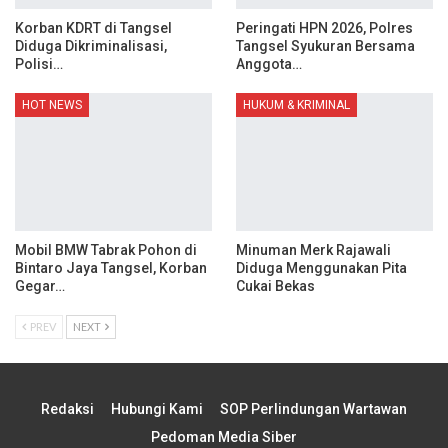
Korban KDRT di Tangsel
Peringati HPN 2026, Polres
Diduga Dikriminalisasi,
Tangsel Syukuran Bersama
Polisi…
Anggota…
HOT NEWS
HUKUM & KRIMINAL
Mobil BMW Tabrak Pohon di
Minuman Merk Rajawali
Bintaro Jaya Tangsel, Korban
Diduga Menggunakan Pita
Gegar…
Cukai Bekas
PREV
NEXT
Redaksi
Hubungi Kami
SOP Perlindungan Wartawan
Pedoman Media Siber