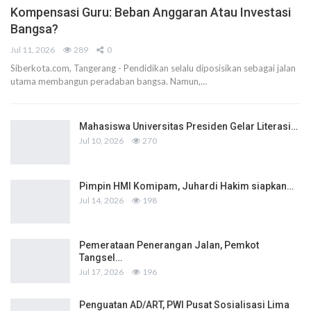
Kompensasi Guru: Beban Anggaran Atau Investasi
Bangsa?
Jul 11, 2026
289
0
Siberkota.com, Tangerang - Pendidikan selalu diposisikan sebagai jalan
utama membangun peradaban bangsa. Namun,…
Mahasiswa Universitas Presiden Gelar Literasi…
Jul 10, 2026
270
Pimpin HMI Komipam, Juhardi Hakim siapkan…
Jul 14, 2026
198
Pemerataan Penerangan Jalan, Pemkot
Tangsel…
Jul 17, 2026
196
Penguatan AD/ART, PWI Pusat Sosialisasi Lima