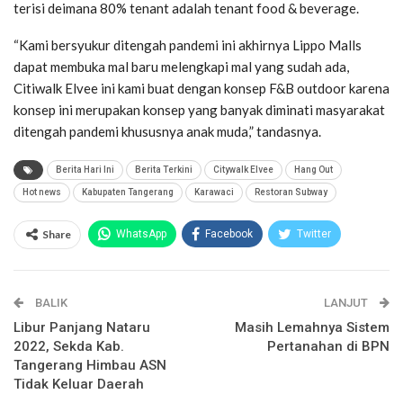
terisi deimana 80% tenant adalah tenant food & beverage.
“Kami bersyukur ditengah pandemi ini akhirnya Lippo Malls
dapat membuka mal baru melengkapi mal yang sudah ada,
Citiwalk Elvee ini kami buat dengan konsep F&B outdoor karena
konsep ini merupakan konsep yang banyak diminati masyarakat
ditengah pandemi khususnya anak muda,” tandasnya.
Berita Hari Ini
Berita Terkini
Citywalk Elvee
Hang Out
Hot news
Kabupaten Tangerang
Karawaci
Restoran Subway
Share
WhatsApp
Facebook
Twitter
Email
Facebook Messenger
BALIK
Telegram
LINE
LANJUT
Libur Panjang Nataru
Masih Lemahnya Sistem
2022, Sekda Kab.
Pertanahan di BPN
Tangerang Himbau ASN
Tidak Keluar Daerah