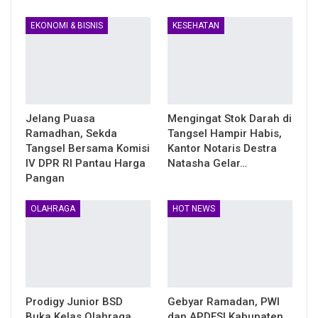
EKONOMI & BISNIS
KESEHATAN
Jelang Puasa
Mengingat Stok Darah di
Ramadhan, Sekda
Tangsel Hampir Habis,
Tangsel Bersama Komisi
Kantor Notaris Destra
IV DPR RI Pantau Harga
Natasha Gelar…
Pangan
OLAHRAGA
HOT NEWS
Prodigy Junior BSD
Gebyar Ramadan, PWI
Buka Kelas Olahraga
dan APDESI Kabupaten