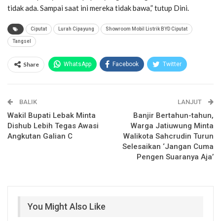
tidak ada. Sampai saat ini mereka tidak bawa,” tutup Dini.
Ciputat
Lurah Cipayung
Showroom Mobil Listrik BYD Ciputat
Tangsel
Share
WhatsApp
Facebook
Twitter
Email
Facebook Messenger
BALIK
Telegram
LINE
LANJUT
Wakil Bupati Lebak Minta
Banjir Bertahun-tahun,
Dishub Lebih Tegas Awasi
Warga Jatiuwung Minta
Angkutan Galian C
Walikota Sahcrudin Turun
Selesaikan ‘Jangan Cuma
Pengen Suaranya Aja’
You Might Also Like