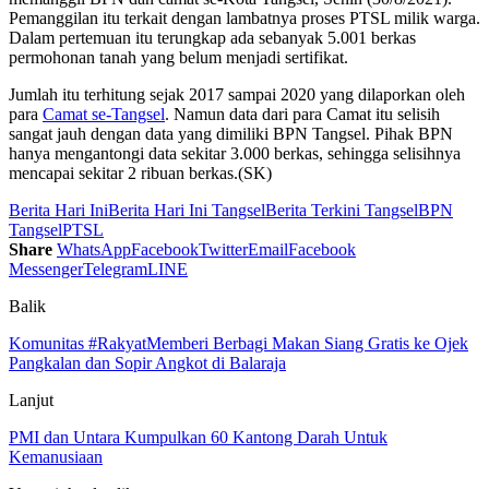
Pemanggilan itu terkait dengan lambatnya proses PTSL milik warga.
Dalam pertemuan itu terungkap ada sebanyak 5.001 berkas
permohonan tanah yang belum menjadi sertifikat.
Jumlah itu terhitung sejak 2017 sampai 2020 yang dilaporkan oleh
para
Camat se-Tangsel
. Namun data dari para Camat itu selisih
sangat jauh dengan data yang dimiliki BPN Tangsel. Pihak BPN
hanya mengantongi data sekitar 3.000 berkas, sehingga selisihnya
mencapai sekitar 2 ribuan berkas.(SK)
Berita Hari Ini
Berita Hari Ini Tangsel
Berita Terkini Tangsel
BPN
Tangsel
PTSL
Share
WhatsApp
Facebook
Twitter
Email
Facebook
Messenger
Telegram
LINE
Balik
Komunitas #RakyatMemberi Berbagi Makan Siang Gratis ke Ojek
Pangkalan dan Sopir Angkot di Balaraja
Lanjut
PMI dan Untara Kumpulkan 60 Kantong Darah Untuk
Kemanusiaan