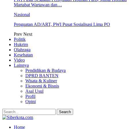
Martabat Wartawan dan…
Nasional
Penguatan AD/ART, PWI Pusat Sosialisasi Lima PO
Prev
Next
Politik
Hukrim
Olahraga
Kesehatan
Video
Lainnya
Pendidikan & Budaya
DPRD BANTEN
Wisata & Kuliner
Ekonomi & Bisnis
Asal Usul
Profil
Opini
Home