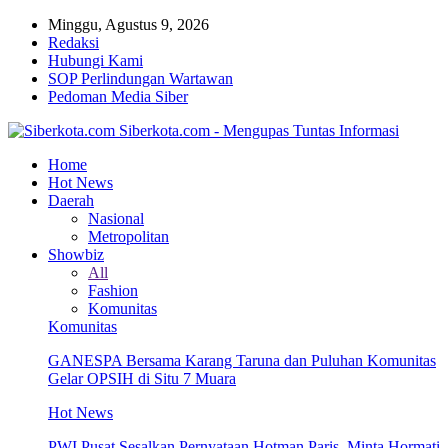
Minggu, Agustus 9, 2026
Redaksi
Hubungi Kami
SOP Perlindungan Wartawan
Pedoman Media Siber
Siberkota.com - Mengupas Tuntas Informasi
Home
Hot News
Daerah
Nasional
Metropolitan
Showbiz
All
Fashion
Komunitas
Komunitas
GANESPA Bersama Karang Taruna dan Puluhan Komunitas
Gelar OPSIH di Situ 7 Muara
Hot News
PWI Pusat Sesalkan Pernyataan Hotman Paris, Minta Hormati