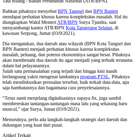
Tata Ruang / Badan Pertanahan Nasional (ATR/BPN).
Bahkan pihaknya menyebut
BPN Tangsel
dan
BPN Banten
mendapat perhatian khusus karena kompleksitas masalah. Hal itu
diungkapkan Wakil Menteri
ATR/BPN
Surya Tjandra, saat
menyambangi kantor ATR/BPN
Kota Tangerang Selatan
, di
kawasan Serpong, Jumat (03/9/2021).
Dia mengatakan, dua daerah atau wilayah (BPN Kota Tangsel dan
BPN Banten) menjadi perhatian khusus karena kompleksitas
masalah, peluang, dan potensi ekonominya sangat besar. Pihaknya
akan membenahi dua daerah itu agar menjadi yang terbaik terutama
dalam hal pelayanannya.
Salah satu permasalahan yang terjadi dan hingga kini masih
berlangsung yakni mengenai lambatnya
program PTSL
. Pihaknya
telah mendiskusikan persoalan tersebut, baik terkait data-data, apa
saja hambatannya dan bagaimana cara penyelesaiannya.
“Terus nanti menjelang digitalisasinya supaya fix, juga sambil
membereskan tantangan-tantangan masa lalu yang sekarang baru
muncul,” ujar Surya, Jumat (03/9/2021).
Menurutnya, perlu ada langkah-langkah strategis dari daerah dan
dukungan yang kuat dari pusat.
Artikel Terkait