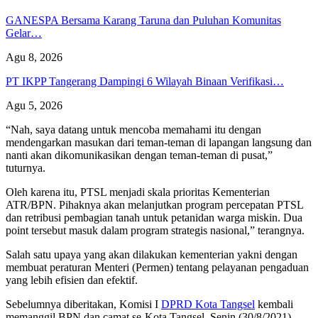
GANESPA Bersama Karang Taruna dan Puluhan Komunitas
Gelar…
Agu 8, 2026
PT IKPP Tangerang Dampingi 6 Wilayah Binaan Verifikasi…
Agu 5, 2026
“Nah, saya datang untuk mencoba memahami itu dengan
mendengarkan masukan dari teman-teman di lapangan langsung dan
nanti akan dikomunikasikan dengan teman-teman di pusat,”
tuturnya.
Oleh karena itu, PTSL menjadi skala prioritas Kementerian
ATR/BPN. Pihaknya akan melanjutkan program percepatan PTSL
dan retribusi pembagian tanah untuk petanidan warga miskin. Dua
point tersebut masuk dalam program strategis nasional,” terangnya.
Salah satu upaya yang akan dilakukan kementerian yakni dengan
membuat peraturan Menteri (Permen) tentang pelayanan pengaduan
yang lebih efisien dan efektif.
Sebelumnya diberitakan, Komisi I
DPRD Kota Tangsel
kembali
memanggil BPN dan camat se-Kota Tangsel, Senin (30/8/2021).