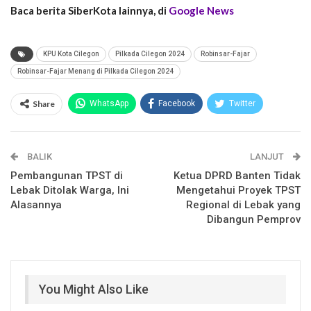
Baca berita SiberKota lainnya, di
Google News
KPU Kota Cilegon
Pilkada Cilegon 2024
Robinsar-Fajar
Robinsar-Fajar Menang di Pilkada Cilegon 2024
Share
WhatsApp
Facebook
Twitter
Email
Facebook Messenger
BALIK
Telegram
LINE
LANJUT
Pembangunan TPST di
Ketua DPRD Banten Tidak
Lebak Ditolak Warga, Ini
Mengetahui Proyek TPST
Alasannya
Regional di Lebak yang
Dibangun Pemprov
You Might Also Like