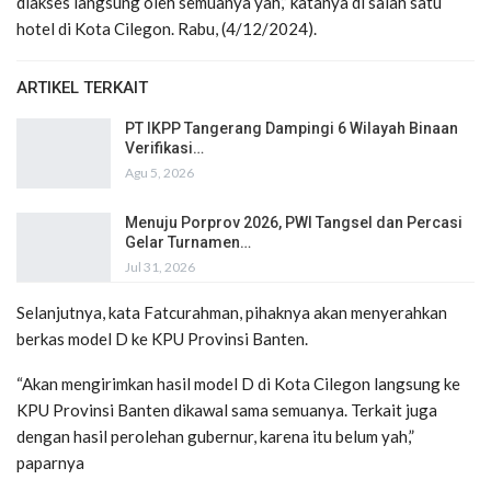
diakses langsung oleh semuanya yah,” katanya di salah satu
hotel di Kota Cilegon. Rabu, (4/12/2024).
ARTIKEL TERKAIT
PT IKPP Tangerang Dampingi 6 Wilayah Binaan
Verifikasi…
Agu 5, 2026
Menuju Porprov 2026, PWI Tangsel dan Percasi
Gelar Turnamen…
Jul 31, 2026
Selanjutnya, kata Fatcurahman, pihaknya akan menyerahkan
berkas model D ke KPU Provinsi Banten.
“Akan mengirimkan hasil model D di Kota Cilegon langsung ke
KPU Provinsi Banten dikawal sama semuanya. Terkait juga
dengan hasil perolehan gubernur, karena itu belum yah,”
paparnya