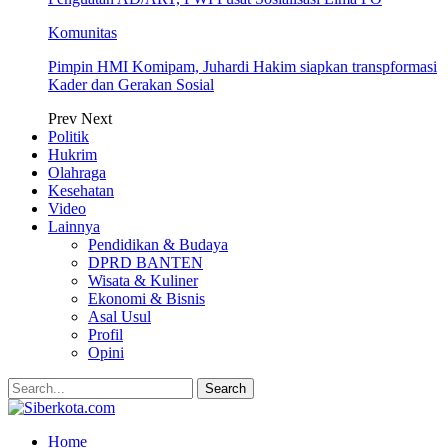
Komunitas
Pimpin HMI Komipam, Juhardi Hakim siapkan transpformasi
Kader dan Gerakan Sosial
Prev
Next
Politik
Hukrim
Olahraga
Kesehatan
Video
Lainnya
Pendidikan & Budaya
DPRD BANTEN
Wisata & Kuliner
Ekonomi & Bisnis
Asal Usul
Profil
Opini
Home