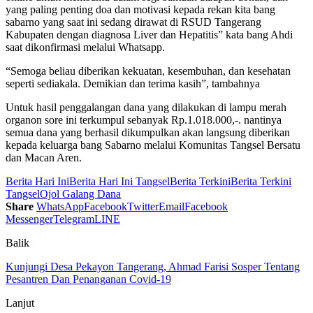
yang paling penting doa dan motivasi kepada rekan kita bang
sabarno yang saat ini sedang dirawat di RSUD Tangerang
Kabupaten dengan diagnosa Liver dan Hepatitis” kata bang Ahdi
saat dikonfirmasi melalui Whatsapp.
“Semoga beliau diberikan kekuatan, kesembuhan, dan kesehatan
seperti sediakala. Demikian dan terima kasih”, tambahnya
Untuk hasil penggalangan dana yang dilakukan di lampu merah
organon sore ini terkumpul sebanyak Rp.1.018.000,-. nantinya
semua dana yang berhasil dikumpulkan akan langsung diberikan
kepada keluarga bang Sabarno melalui Komunitas Tangsel Bersatu
dan Macan Aren.
Berita Hari Ini
Berita Hari Ini Tangsel
Berita Terkini
Berita Terkini
Tangsel
Ojol Galang Dana
Share
WhatsApp
Facebook
Twitter
Email
Facebook
Messenger
Telegram
LINE
Balik
Kunjungi Desa Pekayon Tangerang, Ahmad Farisi Sosper Tentang
Pesantren Dan Penanganan Covid-19
Lanjut