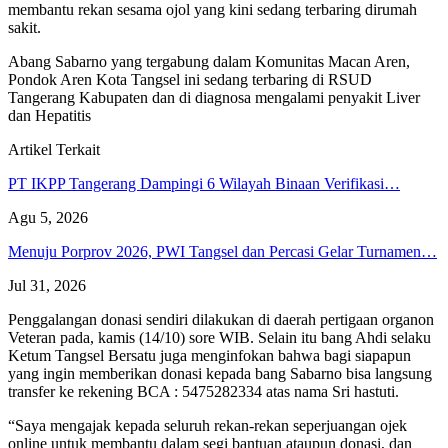
membantu rekan sesama ojol yang kini sedang terbaring dirumah
sakit.
Abang Sabarno yang tergabung dalam Komunitas Macan Aren,
Pondok Aren Kota Tangsel ini sedang terbaring di RSUD
Tangerang Kabupaten dan di diagnosa mengalami penyakit Liver
dan Hepatitis
Artikel Terkait
PT IKPP Tangerang Dampingi 6 Wilayah Binaan Verifikasi…
Agu 5, 2026
Menuju Porprov 2026, PWI Tangsel dan Percasi Gelar Turnamen…
Jul 31, 2026
Penggalangan donasi sendiri dilakukan di daerah pertigaan organon
Veteran pada, kamis (14/10) sore WIB. Selain itu bang Ahdi selaku
Ketum Tangsel Bersatu juga menginfokan bahwa bagi siapapun
yang ingin memberikan donasi kepada bang Sabarno bisa langsung
transfer ke rekening BCA : 5475282334 atas nama Sri hastuti.
“Saya mengajak kepada seluruh rekan-rekan seperjuangan ojek
online untuk membantu dalam segi bantuan ataupun donasi, dan