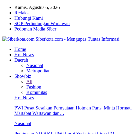
Kamis, Agustus 6, 2026
Redaksi
Hubungi Kami
SOP Perlindungan Wartawan
Pedoman Media Siber
Siberkota.com - Mengupas Tuntas Informasi
Home
Hot News
Daerah
Nasional
Metropolitan
Showbiz
All
Fashion
Komunitas
Hot News
PWI Pusat Sesalkan Pernyataan Hotman Paris, Minta Hormati
Martabat Wartawan dan…
Nasional
Penguatan AD/ART, PWI Pusat Sosialisasi Lima PO