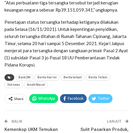
“Atas perbuatann tiga tersangka tersebut terjadi kerugian
keuangan negara sebesar Rp39.151.059.341,” ungkapnya.
Penetapan status tersangka terhadap ketiganya dilakukan
pada Selasa (16/11/2021). Untuk kepentingan penyidikan,
seluruh tersangka ditahan di Rumah Tahanan Cipinang, Jakarta
Timur, selama 20 hari sampai 5 Desember 2021. Kejari Jakpus
menjerat para tersangka dengan sangkaan primair Pasal 2 Ayat
(1) subsidair Pasal 3 jo Pasal 18 UU Pemberantasan Tindak
Pidana Korupsi.
Bank DKI
Berita Hari Ini
Berita terkait
Berita Terkini
Hot news
Kredit Macet
Share
WhatsApp
Facebook
Twitter
Email
Facebook Messenger
BALIK
Telegram
LINE
LANJUT
Kemenkop UKM Temukan
Sulit Pasarkan Produk,