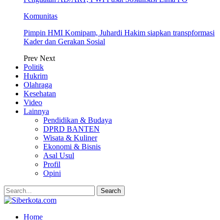
Komunitas
Pimpin HMI Komipam, Juhardi Hakim siapkan transpformasi
Kader dan Gerakan Sosial
Prev
Next
Politik
Hukrim
Olahraga
Kesehatan
Video
Lainnya
Pendidikan & Budaya
DPRD BANTEN
Wisata & Kuliner
Ekonomi & Bisnis
Asal Usul
Profil
Opini
Home