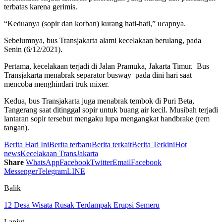
terbatas karena gerimis.
“Keduanya (sopir dan korban) kurang hati-hati,” ucapnya.
Sebelumnya, bus Transjakarta alami kecelakaan berulang, pada
Senin (6/12/2021).
Pertama, kecelakaan terjadi di Jalan Pramuka, Jakarta Timur. Bus
Transjakarta menabrak separator busway pada dini hari saat
mencoba menghindari truk mixer.
Kedua, bus Transjakarta juga menabrak tembok di Puri Beta,
Tangerang saat ditinggal sopir untuk buang air kecil. Musibah terjadi
lantaran sopir tersebut mengaku lupa mengangkat handbrake (rem
tangan).
Berita Hari Ini
Berita terbaru
Berita terkait
Berita Terkini
Hot
news
Kecelakaan TransJakarta
Share
WhatsApp
Facebook
Twitter
Email
Facebook
Messenger
Telegram
LINE
Balik
12 Desa Wisata Rusak Terdampak Erupsi Semeru
Lanjut