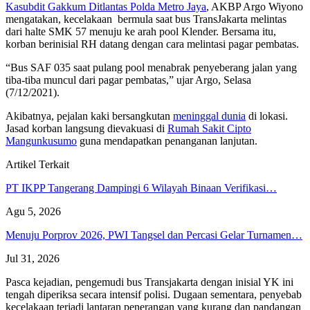
Kasubdit Gakkum Ditlantas Polda Metro Jaya
, AKBP Argo Wiyono
mengatakan, kecelakaan bermula saat bus TransJakarta melintas
dari halte SMK 57 menuju ke arah pool Klender. Bersama itu,
korban berinisial RH datang dengan cara melintasi pagar pembatas.
“Bus SAF 035 saat pulang pool menabrak penyeberang jalan yang
tiba-tiba muncul dari pagar pembatas,” ujar Argo, Selasa
(7/12/2021).
Akibatnya, pejalan kaki bersangkutan
meninggal dunia
di lokasi.
Jasad korban langsung dievakuasi di
Rumah Sakit Cipto
Mangunkusumo
guna mendapatkan penanganan lanjutan.
Artikel Terkait
PT IKPP Tangerang Dampingi 6 Wilayah Binaan Verifikasi…
Agu 5, 2026
Menuju Porprov 2026, PWI Tangsel dan Percasi Gelar Turnamen…
Jul 31, 2026
Pasca kejadian, pengemudi bus Transjakarta dengan inisial YK ini
tengah diperiksa secara intensif polisi. Dugaan sementara, penyebab
kecelakaan terjadi lantaran penerangan yang kurang dan pandangan