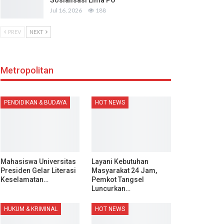
Sosialisasi Lima PO
Jul 16, 2026
188
PREV
NEXT
Metropolitan
PENDIDIKAN & BUDAYA
HOT NEWS
Mahasiswa Universitas
Layani Kebutuhan
Presiden Gelar Literasi
Masyarakat 24 Jam,
Keselamatan…
Pemkot Tangsel
Luncurkan…
HUKUM & KRIMINAL
HOT NEWS