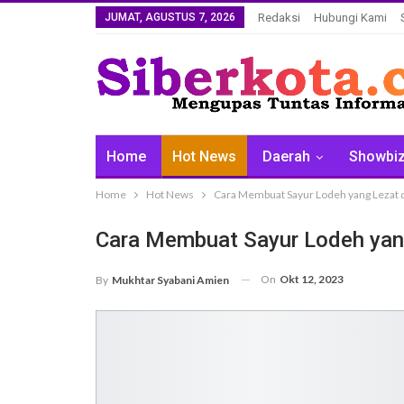
JUMAT, AGUSTUS 7, 2026
Redaksi
Hubungi Kami
Home
Hot News
Daerah
Showbi
Home
Hot News
Cara Membuat Sayur Lodeh yang Lezat
Cara Membuat Sayur Lodeh yan
On
Okt 12, 2023
By
Mukhtar Syabani Amien