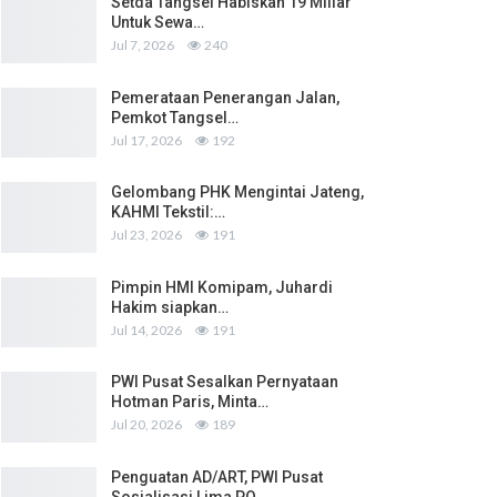
Setda Tangsel Habiskan 19 Miliar
Untuk Sewa…
Jul 7, 2026
240
Pemerataan Penerangan Jalan,
Pemkot Tangsel…
Jul 17, 2026
192
Gelombang PHK Mengintai Jateng,
KAHMI Tekstil:…
Jul 23, 2026
191
Pimpin HMI Komipam, Juhardi
Hakim siapkan…
Jul 14, 2026
191
PWI Pusat Sesalkan Pernyataan
Hotman Paris, Minta…
Jul 20, 2026
189
Penguatan AD/ART, PWI Pusat