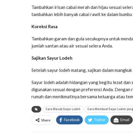
Tambahkan irisan cabai merah dan hijau sesuai seler
tambahkan lebih banyak cabai rawit ke dalam bumbu 
Koreksi Rasa
Tambahkan garam dan gula secukupnya untuk menda
jumlah santan atau air sesuai selera Anda.
Sajikan Sayur Lodeh
Setelah sayur lodeh matang, sajikan dalam mangkuk 
Sayur lodeh adalah hidangan yang begitu lezat dan 
digunakan sesuai dengan preferensi Anda. Dengan r
rumah dan menikmatinya bersama keluarga atau te
Cara Masak Sayur Lodeh
Cara Membuat Sayur Lodeh yang
Share
Facebook
Twitter
Email