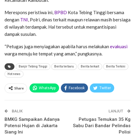
Kecamatan Rambutan.
Merespons peristiwa ini,
BPBD
Kota Tebing Tinggi bersama
dengan
TNI
, Polri, dinas terkait maupun relawan masih bersiaga
di wilayah terdampak. Hal tersebut untuk mengantisipasi
dampak susulan.
“Petugas juga menyiagakan apabila harus melakukan
evakuasi
warga menuju ke tempat yang aman,” pungkasnya.
Banjir Tebing Tinggi
Berita terbaru
Berita terkait
Berita Terkini
Hot news
Share
WhatsApp
Facebook
Twitter
Email
Facebook Messenger
BALIK
Telegram
LINE
LANJUT
BMKG Sampaikan Adanya
Petugas Temukan 35 Kg
Potensi Hujan di Jakarta
Sabu Dari Bandar Pelindas
Siang Ini
Polisi