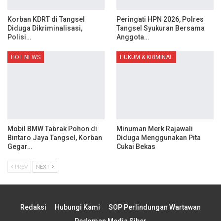
Korban KDRT di Tangsel
Peringati HPN 2026, Polres
Diduga Dikriminalisasi,
Tangsel Syukuran Bersama
Polisi…
Anggota…
HOT NEWS
HUKUM & KRIMINAL
Mobil BMW Tabrak Pohon di
Minuman Merk Rajawali
Bintaro Jaya Tangsel, Korban
Diduga Menggunakan Pita
Gegar…
Cukai Bekas
PREV
NEXT
Redaksi
Hubungi Kami
SOP Perlindungan Wartawan
Pedoman Media Siber