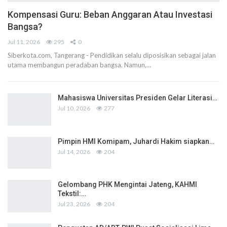
Kompensasi Guru: Beban Anggaran Atau Investasi
Bangsa?
Jul 11, 2026
295
0
Siberkota.com, Tangerang - Pendidikan selalu diposisikan sebagai jalan
utama membangun peradaban bangsa. Namun,…
Mahasiswa Universitas Presiden Gelar Literasi…
Jul 10, 2026
277
Pimpin HMI Komipam, Juhardi Hakim siapkan…
Jul 14, 2026
204
Gelombang PHK Mengintai Jateng, KAHMI
Tekstil:…
Jul 23, 2026
204