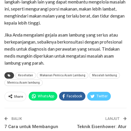
langkah-langkah lain yang dapat membantu mengelola masalah
ini, seperti mengurangi porsi makanan, makan lebih lambat,
menghindari makan malam yang terlalu berat, dan tidur dengan
kepala lebih tinggi.
Jika Anda mengalami gejala asam lambung yang serius atau
berkepanjangan, sebaiknya berkonsultasi dengan profesional
medis untuk diagnosis dan perawatan yang sesuai. Tindakan
medis mungkin diperlukan untuk mengatasi masalah asam
lambung yang parah.
Kesehatan
Makanan Pemicu Asam Lambung
Masalah lambung
Memicu Asam lambung
Share
WhatsApp
Facebook
Twitter
Email
Facebook Messenger
BALIK
Telegram
LINE
LANJUT
7 Cara untuk Membangun
Teknik Eisenhower: Atur