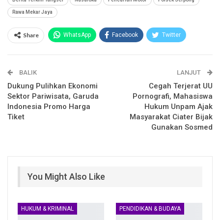
Rawa Mekar Jaya
Share
WhatsApp
Facebook
Twitter
Email
Facebook Messenger
BALIK
Telegram
LINE
LANJUT
Dukung Pulihkan Ekonomi
Cegah Terjerat UU
Sektor Pariwisata, Garuda
Pornografi, Mahasiswa
Indonesia Promo Harga
Hukum Unpam Ajak
Tiket
Masyarakat Ciater Bijak
Gunakan Sosmed
You Might Also Like
HUKUM & KRIMINAL
PENDIDIKAN & BUDAYA