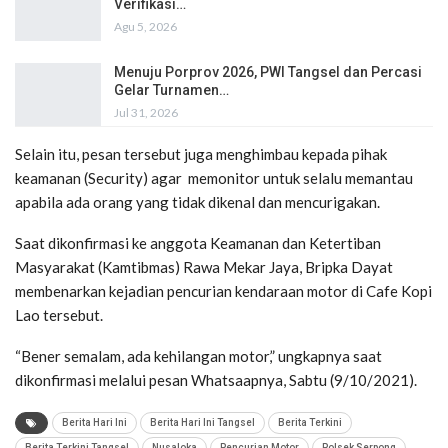
Verifikasi…
Agu 5, 2026
Menuju Porprov 2026, PWI Tangsel dan Percasi
Gelar Turnamen…
Jul 31, 2026
Selain itu, pesan tersebut juga menghimbau kepada pihak
keamanan (Security) agar memonitor untuk selalu memantau
apabila ada orang yang tidak dikenal dan mencurigakan.
Saat dikonfirmasi ke anggota Keamanan dan Ketertiban
Masyarakat (Kamtibmas) Rawa Mekar Jaya, Bripka Dayat
membenarkan kejadian pencurian kendaraan motor di Cafe Kopi
Lao tersebut.
“Bener semalam, ada kehilangan motor,” ungkapnya saat
dikonfirmasi melalui pesan Whatsaapnya, Sabtu (9/10/2021).
Berita Hari Ini
Berita Hari Ini Tangsel
Berita Terkini
Berita Terkini Tangsel
Nusaloka
Pencurian Motor
Polsek Serpong