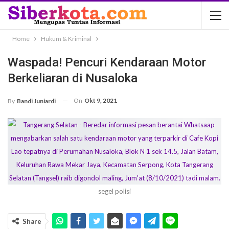
Home
Hukum & Kriminal
Waspada! Pencuri Kendaraan Motor
Berkeliaran di Nusaloka
On
Okt 9, 2021
By
Bandi Juniardi
segel polisi
Share