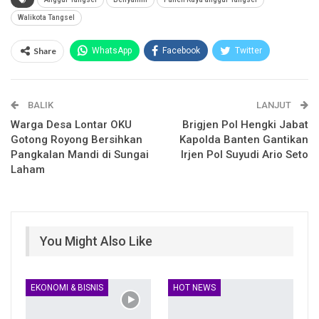
Walikota Tangsel
Share
WhatsApp
Facebook
Twitter
Email
Facebook Messenger
BALIK
Telegram
LINE
LANJUT
Warga Desa Lontar OKU
Brigjen Pol Hengki Jabat
Gotong Royong Bersihkan
Kapolda Banten Gantikan
Pangkalan Mandi di Sungai
Irjen Pol Suyudi Ario Seto
Laham
You Might Also Like
EKONOMI & BISNIS
HOT NEWS