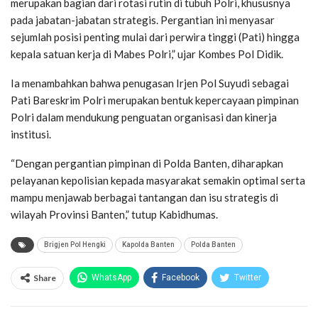
merupakan bagian dari rotasi rutin di tubuh Polri, khususnya
pada jabatan-jabatan strategis. Pergantian ini menyasar
sejumlah posisi penting mulai dari perwira tinggi (Pati) hingga
kepala satuan kerja di Mabes Polri,” ujar Kombes Pol Didik.
Ia menambahkan bahwa penugasan Irjen Pol Suyudi sebagai
Pati Bareskrim Polri merupakan bentuk kepercayaan pimpinan
Polri dalam mendukung penguatan organisasi dan kinerja
institusi.
“Dengan pergantian pimpinan di Polda Banten, diharapkan
pelayanan kepolisian kepada masyarakat semakin optimal serta
mampu menjawab berbagai tantangan dan isu strategis di
wilayah Provinsi Banten,” tutup Kabidhumas.
Brigjen Pol Hengki
Kapolda Banten
Polda Banten
Share
WhatsApp
Facebook
Twitter
Email
Facebook Messenger