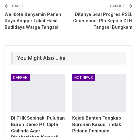
BALIK
Telegram
LINE
LANJUT
Walikota Benyamin Panen
Ditanya Soal Progres PSEL
Raya Anggur Lokal Hasil
Cipeucang, Plh Kepala DLH
Budidaya Warga Tangsel
Tangsel Bungkam
You Might Also Like
DAERAH
HOT NEWS
Di PHK Sepihak, Puluhan
Kejati Banten Tangkap
Buruh Demo PT. Cipta
Buronan Kasus Tindak
Coilindo Agar
Pidana Penipuan