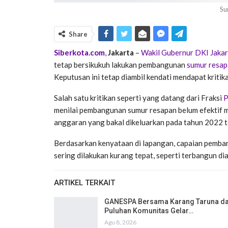
Su
Share
Siberkota.com
,
Jakarta
–
Wakil Gubernur DKI Jakar
tetap bersikukuh lakukan pembangunan
sumur resa
Keputusan ini tetap diambil kendati mendapat kriti
Salah satu kritikan seperti yang datang dari Fraksi
P
menilai pembangunan sumur resapan belum efektif m
anggaran yang bakal dikeluarkan pada tahun 2022 te
Berdasarkan kenyataan di lapangan, capaian pemba
sering dilakukan kurang tepat, seperti terbangun dia
ARTIKEL TERKAIT
GANESPA Bersama Karang Taruna d
Puluhan Komunitas Gelar…
Agu 8, 2026