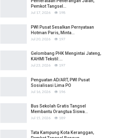
Pemerataan Penerangan Jalan,
Pemkot Tangsel…
Jul 17, 2026
198
PWI Pusat Sesalkan Pernyataan
Hotman Paris, Minta…
Jul 20, 2026
197
Gelombang PHK Mengintai Jateng,
KAHMI Tekstil:…
Jul 23, 2026
197
Penguatan AD/ART, PWI Pusat
Sosialisasi Lima PO
Jul 16, 2026
196
Bus Sekolah Gratis Tangsel
Membantu Orangtua Siswa…
Jul 15, 2026
189
Tata Kampung Kota Keranggan,