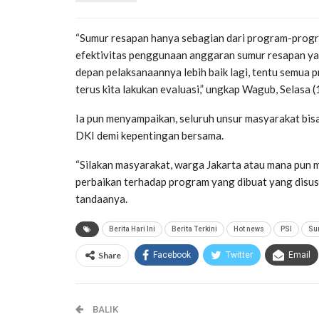
“Sumur resapan hanya sebagian dari program-progr
efektivitas penggunaan anggaran sumur resapan ya
depan pelaksanaannya lebih baik lagi, tentu semua
terus kita lakukan evaluasi,” ungkap Wagub, Selasa 
Ia pun menyampaikan, seluruh unsur masyarakat bi
DKI demi kepentingan bersama.
“Silakan masyarakat, warga Jakarta atau mana pun 
perbaikan terhadap program yang dibuat yang disu
tandaanya.
Berita Hari Ini
Berita Terkini
Hot news
PSI
Su
Share
Facebook
Twitter
Email
BALIK