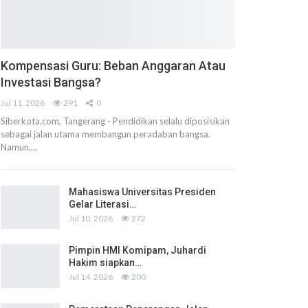
Kompensasi Guru: Beban Anggaran Atau
Investasi Bangsa?
Jul 11, 2026
291
0
Siberkota.com, Tangerang - Pendidikan selalu diposisikan
sebagai jalan utama membangun peradaban bangsa.
Namun,…
Mahasiswa Universitas Presiden
Gelar Literasi…
Jul 10, 2026
272
Pimpin HMI Komipam, Juhardi
Hakim siapkan…
Jul 14, 2026
200