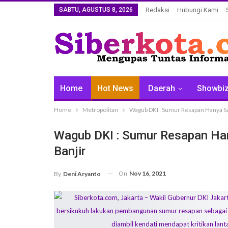
SABTU, AGUSTUS 8, 2026
Redaksi
Hubungi Kami
Home
Hot News
Daerah
Showbi
Home
Metropolitan
Wagub DKI : Sumur Resapan Hanya Sa
Wagub DKI : Sumur Resapan Han
Banjir
On
Nov 16, 2021
By
Deni Aryanto