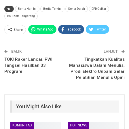
Berita Hari Ini
Berita Terkini
Donor Darah
DPD Golkar
HUT Kota Tangerang
Share
WhatsApp
Facebook
Twitter
Email
Facebook Messenger
BALIK
Telegram
LINE
LANJUT
TOK! Raker Lancar, PWI
Tingkatkan Kualitas
Tangsel Hasilkan 33
Mahasiswa Dalam Menulis,
Program
Prodi Elektro Unpam Gelar
Pelatihan Menulis Opini
You Might Also Like
KOMUNITAS
HOT NEWS