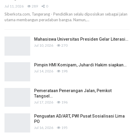
Jul 11, 2026
289
0
Siberkota.com, Tangerang - Pendidikan selalu diposisikan sebagai jalan
utama membangun peradaban bangsa. Namun,…
Mahasiswa Universitas Presiden Gelar Literasi…
Jul 10, 2026
270
Pimpin HMI Komipam, Juhardi Hakim siapkan…
Jul 14, 2026
198
Pemerataan Penerangan Jalan, Pemkot
Tangsel…
Jul 17, 2026
196
Penguatan AD/ART, PWI Pusat Sosialisasi Lima
PO
Jul 16, 2026
195