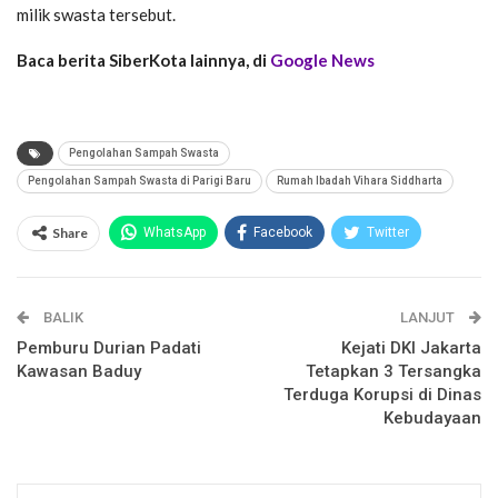
milik swasta tersebut.
Baca berita SiberKota lainnya, di
Google News
Pengolahan Sampah Swasta
Pengolahan Sampah Swasta di Parigi Baru
Rumah Ibadah Vihara Siddharta
Share
WhatsApp
Facebook
Twitter
Email
Facebook Messenger
BALIK
Telegram
LINE
LANJUT
Pemburu Durian Padati
Kejati DKI Jakarta
Kawasan Baduy
Tetapkan 3 Tersangka
Terduga Korupsi di Dinas
Kebudayaan