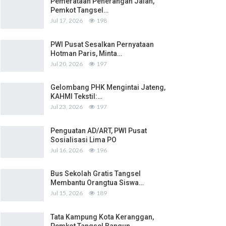
Pemerataan Penerangan Jalan,
Pemkot Tangsel…
Jul 17, 2026
198
PWI Pusat Sesalkan Pernyataan
Hotman Paris, Minta…
Jul 20, 2026
197
Gelombang PHK Mengintai Jateng,
KAHMI Tekstil:…
Jul 23, 2026
197
Penguatan AD/ART, PWI Pusat
Sosialisasi Lima PO
Jul 16, 2026
196
Bus Sekolah Gratis Tangsel
Membantu Orangtua Siswa…
Jul 15, 2026
189
Tata Kampung Kota Keranggan,