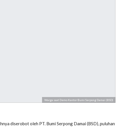
Warga saat Demo Kantor Bumi Serpong Damai (BSD)
hnya diserobot oleh PT. Bumi Serpong Damai (BSD), puluhan