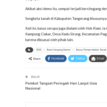
Akibat aksi demo itu, sempat terjadi bersitegang d
Sengketa tanah di Kabupaten Tangerang khususnya 
Kali ini, kasus serupa juga dialami oleh Hok Kiam. 
Kampung Ciakar, Desa Kadu Sirung, Kecamatan Pag
karena dikuasai oleh pihak lain.
BSD
Bumi Serpong Damai
Kasus Penyerobotan Tanah
Share
Facebook
Twitter
Email
BALIK
Pemkot Tangsel Peringati Hari Lanjut Usia
Nasional