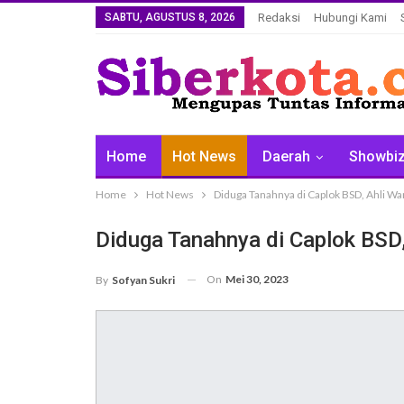
SABTU, AGUSTUS 8, 2026
Redaksi
Hubungi Kami
Home
Hot News
Daerah
Showbi
Home
Hot News
Diduga Tanahnya di Caplok BSD, Ahli W
Diduga Tanahnya di Caplok BSD
On
Mei 30, 2023
By
Sofyan Sukri