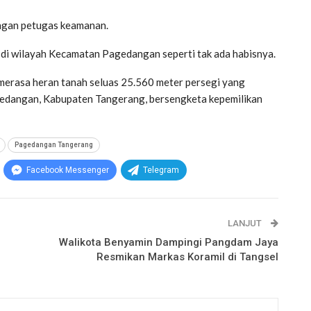
engan petugas keamanan.
di wilayah Kecamatan Pagedangan seperti tak ada habisnya.
Ia merasa heran tanah seluas 25.560 meter persegi yang
edangan, Kabupaten Tangerang, bersengketa kepemilikan
Pagedangan Tangerang
Facebook Messenger
Telegram
LANJUT
Walikota Benyamin Dampingi Pangdam Jaya
Resmikan Markas Koramil di Tangsel