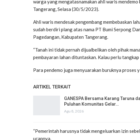
warga yang mengatasnamakan ahli waris mendemo 
Tangerang, Selasa (30/5/2023).
Ahli waris mendesak pengembang membebaskan lahan
sudah berdiri plang atas nama PT Bumi Serpong Da
Pagedangan, Kabupaten Tangerang.
“Tanah ini tidak pernah dijualbelikan oleh pihak ma
pembayaran lahan dituntaskan. Kalau perlu tangkap t
Para pendemo juga menyuarakan buruknya proses ya
ARTIKEL TERKAIT
GANESPA Bersama Karang Taruna d
Puluhan Komunitas Gelar…
Agu 8, 2026
“Pemerintah harusnya tidak mengeluarkan izin sebel
ucapnya.