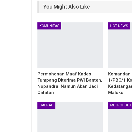
You Might Also Like
KOMUNITAS
HOT NEWS
Permohonan Maaf Kades
Komandan 
Tumpang Diterima PWI Banten,
1/PBC/1 Ko
Nopandra: Namun Akan Jadi
Kedatanga
Catatan
Maluku…
DAERAH
METROPOLIT