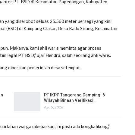
kantor PT. BSD di Kecamatan Pagedangan, Kabupaten
 yang diserobot seluas 25.560 meter persegi yang kini
mai (BSD) di Kampung Ciakar, Desa Kadu Sirung, Kecamatan
napun. Makanya, kami ahli waris meminta agar proses
im legal PT BSD,” ujar Hendra, salah seorang ahli waris.
ng diberikan pemerintah desa setempat.
an
PT IKPP Tangerang Dampingi 6
Wilayah Binaan Verifikasi…
Agu 5, 2026
um lahan warga dibebaskan, ini pasti ada kongkalikong,”