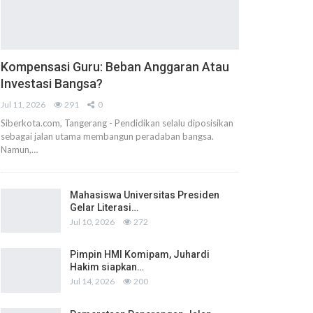
Kompensasi Guru: Beban Anggaran Atau
Investasi Bangsa?
Jul 11, 2026
291
0
Siberkota.com, Tangerang - Pendidikan selalu diposisikan
sebagai jalan utama membangun peradaban bangsa.
Namun,…
Mahasiswa Universitas Presiden
Gelar Literasi…
Jul 10, 2026
272
Pimpin HMI Komipam, Juhardi
Hakim siapkan…
Jul 14, 2026
200