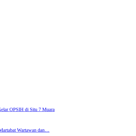
lar OPSIH di Situ 7 Muara
i Martabat Wartawan dan…