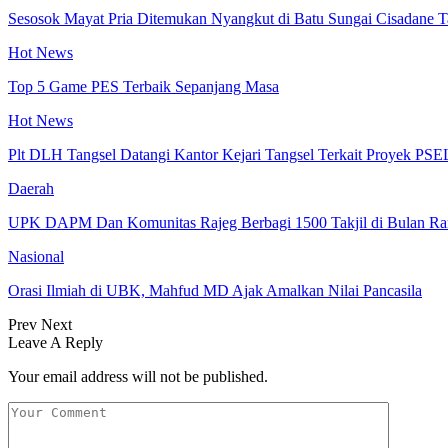
Sesosok Mayat Pria Ditemukan Nyangkut di Batu Sungai Cisadane 
Hot News
Top 5 Game PES Terbaik Sepanjang Masa
Hot News
Plt DLH Tangsel Datangi Kantor Kejari Tangsel Terkait Proyek PSE
Daerah
UPK DAPM Dan Komunitas Rajeg Berbagi 1500 Takjil di Bulan R
Nasional
Orasi Ilmiah di UBK, Mahfud MD Ajak Amalkan Nilai Pancasila
Prev
Next
Leave A Reply
Your email address will not be published.