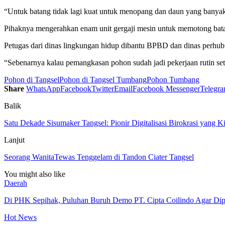
“Untuk batang tidak lagi kuat untuk menopang dan daun yang banyak
Pihaknya mengerahkan enam unit gergaji mesin untuk memotong batan
Petugas dari dinas lingkungan hidup dibantu BPBD dan dinas perhub
“Sebenarnya kalau pemangkasan pohon sudah jadi pekerjaan rutin seti
Pohon di Tangsel
Pohon di Tangsel Tumbang
Pohon Tumbang
Share
WhatsApp
Facebook
Twitter
Email
Facebook Messenger
Telegr
Balik
Satu Dekade Sisumaker Tangsel: Pionir Digitalisasi Birokrasi yang Ki
Lanjut
Seorang WanitaTewas Tenggelam di Tandon Ciater Tangsel
You might also like
Daerah
Di PHK Sepihak, Puluhan Buruh Demo PT. Cipta Coilindo Agar Dip
Hot News