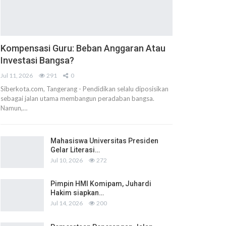
Kompensasi Guru: Beban Anggaran Atau
Investasi Bangsa?
Jul 11, 2026
291
0
Siberkota.com, Tangerang - Pendidikan selalu diposisikan
sebagai jalan utama membangun peradaban bangsa.
Namun,…
Mahasiswa Universitas Presiden
Gelar Literasi…
Jul 10, 2026
272
Pimpin HMI Komipam, Juhardi
Hakim siapkan…
Jul 14, 2026
200