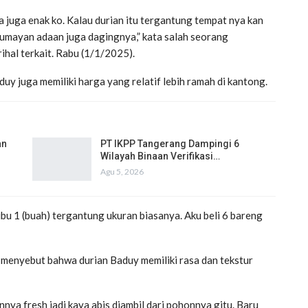
a juga enak ko. Kalau durian itu tergantung tempat nya kan
lumayan adaan juga dagingnya,” kata salah seorang
hal terkait. Rabu (1/1/2025).
duy juga memiliki harga yang relatif lebih ramah di kantong.
an
PT IKPP Tangerang Dampingi 6
Wilayah Binaan Verifikasi…
Agu 5, 2026
ibu 1 (buah) tergantung ukuran biasanya. Aku beli 6 bareng
 menyebut bahwa durian Baduy memiliki rasa dan tekstur
iannya fresh jadi kaya abis diambil dari pohonnya gitu. Baru