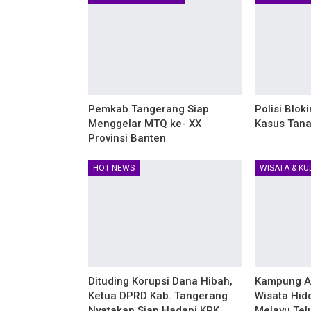
Pemkab Tangerang Siap
Polisi Blok
Menggelar MTQ ke- XX
Kasus Tana
Provinsi Banten
HOT NEWS
WISATA & KU
Dituding Korupsi Dana Hibah,
Kampung Ad
Ketua DPRD Kab. Tangerang
Wisata Hid
Nyatakan Siap Hadapi KPK
Melayu Te