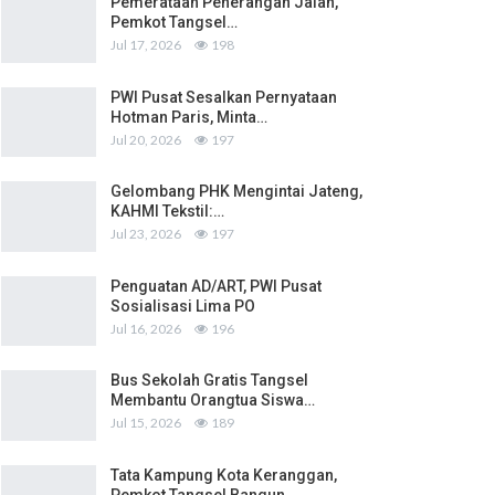
Pemerataan Penerangan Jalan,
Pemkot Tangsel…
Jul 17, 2026
198
PWI Pusat Sesalkan Pernyataan
Hotman Paris, Minta…
Jul 20, 2026
197
Gelombang PHK Mengintai Jateng,
KAHMI Tekstil:…
Jul 23, 2026
197
Penguatan AD/ART, PWI Pusat
Sosialisasi Lima PO
Jul 16, 2026
196
Bus Sekolah Gratis Tangsel
Membantu Orangtua Siswa…
Jul 15, 2026
189
Tata Kampung Kota Keranggan,