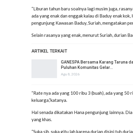
“Liburan tahun baru soalnya lagi musim juga, rasany
ada yang enak dan enggak kalau di Baduy enak kok, 
pengunjung Kawasan Baduy, Suriah, mengatakan peri
Selain rasanya yang enak, menurut Suriah, durian Ba
ARTIKEL TERKAIT
GANESPA Bersama Karang Taruna d
Puluhan Komunitas Gelar…
Agu 8, 2026
“Rate nya ada yang 100 ribu 3 (buah), ada yang 50 r
keluarga,”katanya.
Hal senada dikatakan Hana pengunjung lainnya. Dia
yang khas.
“Suka sih, suka gitu lah karena durian disini tuh dur