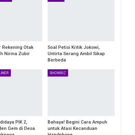
ir Rekening Otak
Soal Petisi Kritik Jokowi,
h Nirina Zubir
Untirta Serang Ambil Sikap
Berbeda
LINER
SHOWBIZ
idaya PIK 2,
Bahaya! Begini Cara Ampuh
den Gem di Desa
untuk Atasi Kecanduan
luknaga
Handphone