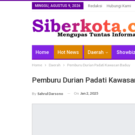
MINGGU, AGUSTUS 9, 2026
Redaksi
Hubungi Kami
Home
Hot News
Daerah
Showbi
Home
Daerah
Pemburu Durian Padati Kawasan Baduy
Pemburu Durian Padati Kawasa
On
Jan 2, 2025
By
Sahrul Darsono