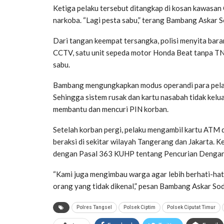
Ketiga pelaku tersebut ditangkap di kosan kawasa
narkoba. “Lagi pesta sabu,” terang Bambang Askar S
Dari tangan keempat tersangka, polisi menyita bara
CCTV, satu unit sepeda motor Honda Beat tanpa TNK
sabu.
Bambang mengungkapkan modus operandi para pela
Sehingga sistem rusak dan kartu nasabah tidak kelua
membantu dan mencuri PIN korban.
Setelah korban pergi, pelaku mengambil kartu ATM 
beraksi di sekitar wilayah Tangerang dan Jakarta. K
dengan Pasal 363 KUHP tentang Pencurian Denga
“Kami juga mengimbau warga agar lebih berhati-hat
orang yang tidak dikenal,” pesan Bambang Askar Sod
Polres Tangsel
Polsek Ciptim
Polsek Ciputat Timur