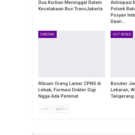
Dua Korban Meninggal Dalam
Antisipasi
Kecelakaan Bus TransJakarta
Polsek Bat
Posyan Imb
Daan…
DAERAH
HOT NEWS
Ribuan Orang Lamar CPNS di
Booster Ja
Lebak, Formasi Dokter Gigi
Lebaran, W
Ngga Ada Peminat
Tangerang 
PREV
NEXT