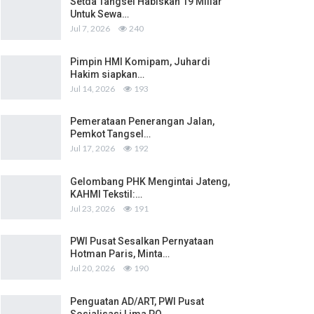
Setda Tangsel Habiskan 19 Miliar
Untuk Sewa…
Jul 7, 2026
240
Pimpin HMI Komipam, Juhardi
Hakim siapkan…
Jul 14, 2026
193
Pemerataan Penerangan Jalan,
Pemkot Tangsel…
Jul 17, 2026
192
Gelombang PHK Mengintai Jateng,
KAHMI Tekstil:…
Jul 23, 2026
191
PWI Pusat Sesalkan Pernyataan
Hotman Paris, Minta…
Jul 20, 2026
190
Penguatan AD/ART, PWI Pusat