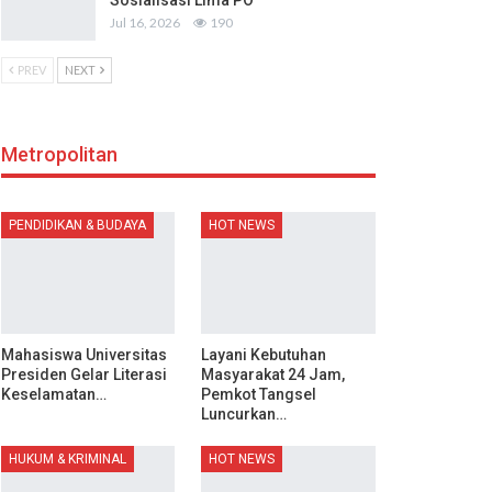
Sosialisasi Lima PO
Jul 16, 2026
190
PREV
NEXT
Metropolitan
PENDIDIKAN & BUDAYA
HOT NEWS
Mahasiswa Universitas
Layani Kebutuhan
Presiden Gelar Literasi
Masyarakat 24 Jam,
Keselamatan…
Pemkot Tangsel
Luncurkan…
HUKUM & KRIMINAL
HOT NEWS