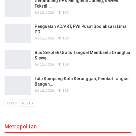
Gelombang PHK Mengintai Jateng, KAHMI
Tekstil:…
Jul 23, 2026
197
Penguatan AD/ART, PWI Pusat Sosialisasi Lima
PO
Jul 16, 2026
196
Bus Sekolah Gratis Tangsel Membantu Orangtua
Siswa…
Jul 15, 2026
189
Tata Kampung Kota Keranggan, Pemkot Tangsel
Bangun…
Jul 16, 2026
189
PREV
NEXT
Metropolitan