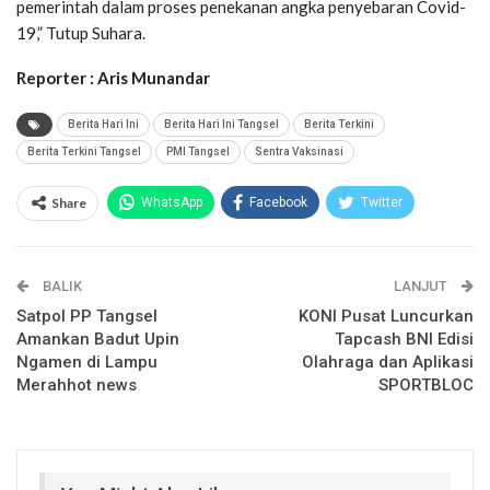
pemerintah dalam proses penekanan angka penyebaran Covid-
19,” Tutup Suhara.
Reporter : Aris Munandar
Berita Hari Ini
Berita Hari Ini Tangsel
Berita Terkini
Berita Terkini Tangsel
PMI Tangsel
Sentra Vaksinasi
Share
WhatsApp
Facebook
Twitter
Email
Facebook Messenger
BALIK
Telegram
LINE
LANJUT
Satpol PP Tangsel
KONI Pusat Luncurkan
Amankan Badut Upin
Tapcash BNI Edisi
Ngamen di Lampu
Olahraga dan Aplikasi
Merahhot news
SPORTBLOC