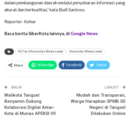
dalam pembangunan daerah melalui penyebaran informasi yang
akurat dan berkualitas,” kata Budi Santoso.
Reporter: Kohar
Baca berita SiberKota lainnya, di
Google News
HUT ke 2 Komunitas Media Lebak
Komunitas Media Lebak
Share
WhatsApp
Facebook
Twitter
Email
Facebook Messenger
BALIK
Telegram
LINE
LANJUT
Walikota Tangsel
Mudah dan Transparan,
Benyamin Dukung
Warga Harapkan SPMB SD
Kolaborasi Digital Antar-
Negeri di Tangsel
Kota di Munas APEKSI VII
Dilakukan Online