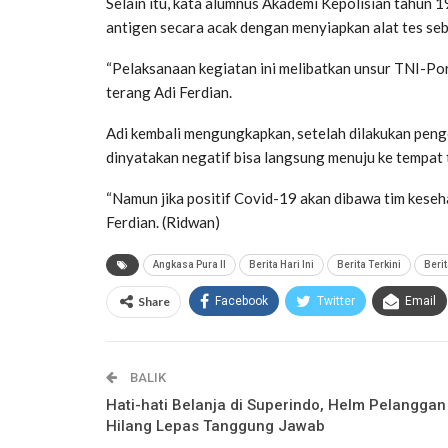
Selain itu, kata alumnus Akademi Kepolisian tahun 
antigen secara acak dengan menyiapkan alat tes se
“Pelaksanaan kegiatan ini melibatkan unsur TNI-Por
terang Adi Ferdian.
Adi kembali mengungkapkan, setelah dilakukan pen
dinyatakan negatif bisa langsung menuju ke tempat 
“Namun jika positif Covid-19 akan dibawa tim keseha
Ferdian. (Ridwan)
Angkasa Pura II
Berita Hari Ini
Berita Terkini
Beri
Share
Facebook
Twitter
Email
BALIK
Hati-hati Belanja di Superindo, Helm Pelanggan
Hilang Lepas Tanggung Jawab