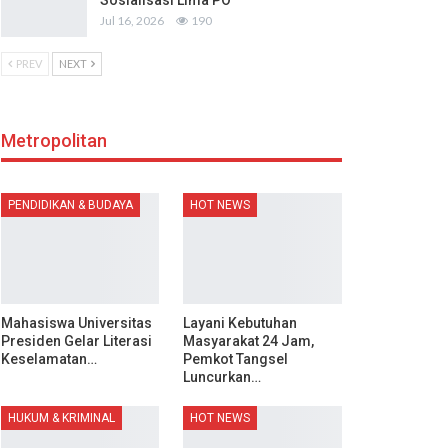
Sosialisasi Lima PO
Jul 16, 2026
190
PREV
NEXT
Metropolitan
PENDIDIKAN & BUDAYA
HOT NEWS
Mahasiswa Universitas
Layani Kebutuhan
Presiden Gelar Literasi
Masyarakat 24 Jam,
Keselamatan…
Pemkot Tangsel
Luncurkan…
HUKUM & KRIMINAL
HOT NEWS