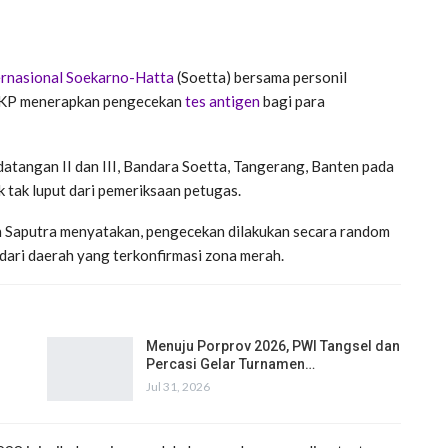
ernasional Soekarno-Hatta
(Soetta) bersama personil
 KKP menerapkan pengecekan
tes antigen
bagi para
atangan II dan III, Bandara Soetta, Tangerang, Banten pada
tak luput dari pemeriksaan petugas.
n Saputra menyatakan, pengecekan dilakukan secara random
ari daerah yang terkonfirmasi zona merah.
Menuju Porprov 2026, PWI Tangsel dan
Percasi Gelar Turnamen…
Jul 31, 2026