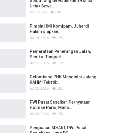
Setda Tangsel Habiskan 19 Miliar
Untuk Sewa…
Jul 7, 2026
240
Pimpin HMI Komipam, Juhardi
Hakim siapkan…
Jul 14, 2026
193
Pemerataan Penerangan Jalan,
Pemkot Tangsel…
Jul 17, 2026
192
Gelombang PHK Mengintai Jateng,
KAHMI Tekstil:…
Jul 23, 2026
191
PWI Pusat Sesalkan Pernyataan
Hotman Paris, Minta…
Jul 20, 2026
190
Penguatan AD/ART, PWI Pusat