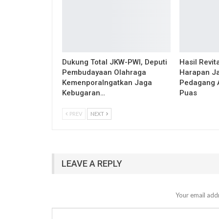
Dukung Total JKW-PWI, Deputi
Hasil Revit
Pembudayaan Olahraga
Harapan Ja
KemenporaIngatkan Jaga
Pedagang 
Kebugaran…
Puas
PREV
NEXT
LEAVE A REPLY
Your email addr