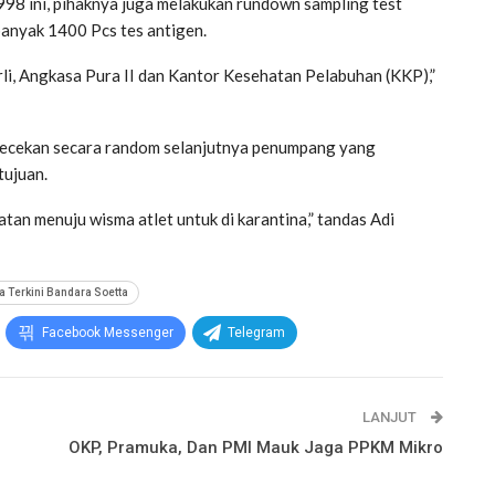
1998 ini, pihaknya juga melakukan rundown sampling test
banyak 1400 Pcs tes antigen.
li, Angkasa Pura II dan Kantor Kesehatan Pelabuhan (KKP),”
gecekan secara random selanjutnya penumpang yang
tujuan.
tan menuju wisma atlet untuk di karantina,” tandas Adi
ta Terkini Bandara Soetta
Facebook Messenger
Telegram
LANJUT
OKP, Pramuka, Dan PMI Mauk Jaga PPKM Mikro