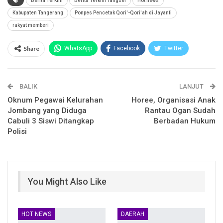
Berita Terkini
Berita Terkini Tangsel
Hot news
Kabupaten Tangerang
Ponpes Pencetak Qori'-Qori'ah di Jayanti
rakyat memberi
Share
WhatsApp
Facebook
Twitter
Email
Facebook Messenger
BALIK
Telegram
LINE
LANJUT
Oknum Pegawai Kelurahan
Horee, Organisasi Anak
Jombang yang Diduga
Rantau Ogan Sudah
Cabuli 3 Siswi Ditangkap
Berbadan Hukum
Polisi
You Might Also Like
HOT NEWS
DAERAH