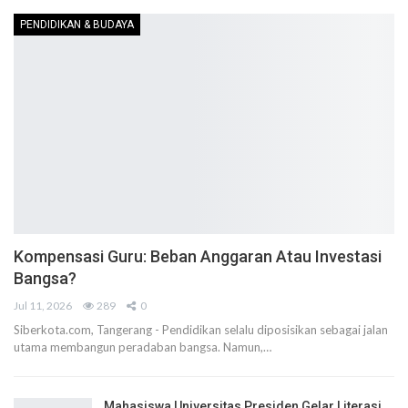
PENDIDIKAN & BUDAYA
Kompensasi Guru: Beban Anggaran Atau Investasi
Bangsa?
Jul 11, 2026
289
0
Siberkota.com, Tangerang - Pendidikan selalu diposisikan sebagai jalan
utama membangun peradaban bangsa. Namun,…
Mahasiswa Universitas Presiden Gelar Literasi…