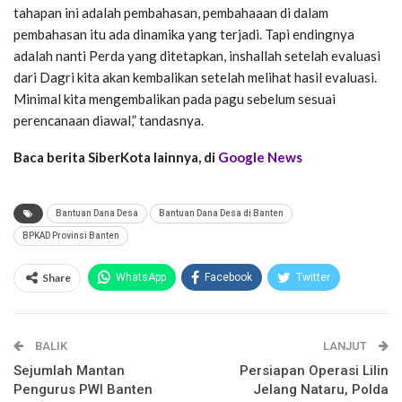
tahapan ini adalah pembahasan, pembahaaan di dalam
pembahasan itu ada dinamika yang terjadi. Tapi endingnya
adalah nanti Perda yang ditetapkan, inshallah setelah evaluasi
dari Dagri kita akan kembalikan setelah melihat hasil evaluasi.
Minimal kita mengembalikan pada pagu sebelum sesuai
perencanaan diawal,” tandasnya.
Baca berita SiberKota lainnya, di
Google News
Bantuan Dana Desa
Bantuan Dana Desa di Banten
BPKAD Provinsi Banten
Share
WhatsApp
Facebook
Twitter
Email
Facebook Messenger
BALIK
Telegram
LINE
LANJUT
Sejumlah Mantan
Persiapan Operasi Lilin
Pengurus PWI Banten
Jelang Nataru, Polda