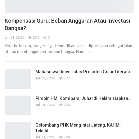
Kompensasi Guru: Beban Anggaran Atau Investasi
Bangsa?
Jul 11, 2026
295
0
Siberkota.com, Tangerang - Pendidikan selalu diposisikan sebagai jalan
utama membangun peradaban bangsa. Namun,…
Mahasiswa Universitas Presiden Gelar Literasi…
Jul 10, 2026
277
Pimpin HMI Komipam, Juhardi Hakim siapkan…
Jul 14, 2026
204
Gelombang PHK Mengintai Jateng, KAHMI
Tekstil:…
Jul 23, 2026
204