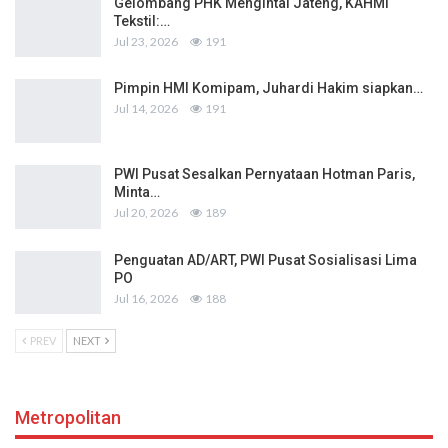
Gelombang PHK Mengintai Jateng, KAHMI
Tekstil:…
Jul 23, 2026
191
Pimpin HMI Komipam, Juhardi Hakim siapkan…
Jul 14, 2026
191
PWI Pusat Sesalkan Pernyataan Hotman Paris,
Minta…
Jul 20, 2026
189
Penguatan AD/ART, PWI Pusat Sosialisasi Lima
PO
Jul 16, 2026
188
PREV
NEXT
Metropolitan