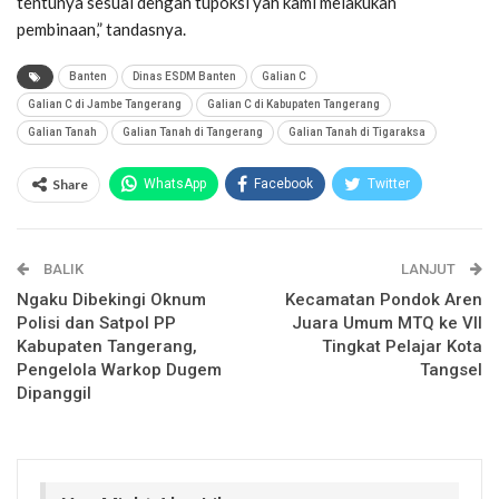
tentunya sesuai dengan tupoksi yah kami melakukan
pembinaan,” tandasnya.
Banten
Dinas ESDM Banten
Galian C
Galian C di Jambe Tangerang
Galian C di Kabupaten Tangerang
Galian Tanah
Galian Tanah di Tangerang
Galian Tanah di Tigaraksa
Share
WhatsApp
Facebook
Twitter
Email
Facebook Messenger
BALIK
Telegram
LINE
LANJUT
Ngaku Dibekingi Oknum
Kecamatan Pondok Aren
Polisi dan Satpol PP
Juara Umum MTQ ke VII
Kabupaten Tangerang,
Tingkat Pelajar Kota
Pengelola Warkop Dugem
Tangsel
Dipanggil