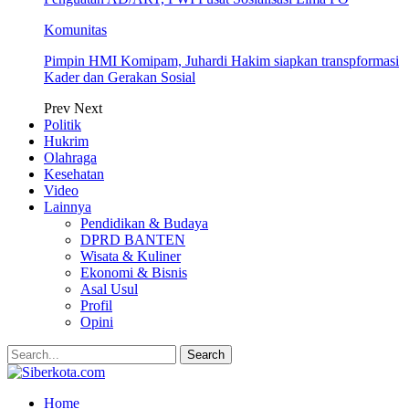
Komunitas
Pimpin HMI Komipam, Juhardi Hakim siapkan transpformasi
Kader dan Gerakan Sosial
Prev
Next
Politik
Hukrim
Olahraga
Kesehatan
Video
Lainnya
Pendidikan & Budaya
DPRD BANTEN
Wisata & Kuliner
Ekonomi & Bisnis
Asal Usul
Profil
Opini
Home