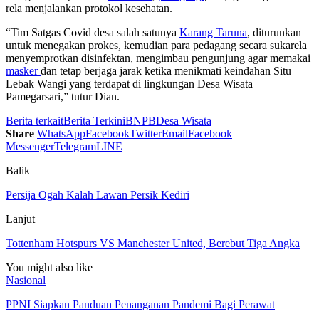
rela menjalankan protokol kesehatan.
“Tim Satgas Covid desa salah satunya
Karang Taruna
, diturunkan
untuk menegakan prokes, kemudian para pedagang secara sukarela
menyemprotkan disinfektan, mengimbau pengunjung agar memakai
masker
dan tetap berjaga jarak ketika menikmati keindahan Situ
Lebak Wangi yang terdapat di lingkungan Desa Wisata
Pamegarsari,” tutur Dian.
Berita terkait
Berita Terkini
BNPB
Desa Wisata
Share
WhatsApp
Facebook
Twitter
Email
Facebook
Messenger
Telegram
LINE
Balik
Persija Ogah Kalah Lawan Persik Kediri
Lanjut
Tottenham Hotspurs VS Manchester United, Berebut Tiga Angka
You might also like
Nasional
PPNI Siapkan Panduan Penanganan Pandemi Bagi Perawat