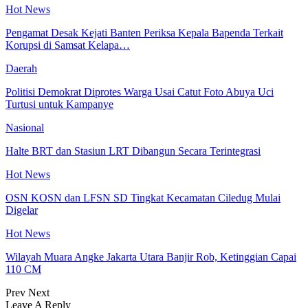
Hot News
Pengamat Desak Kejati Banten Periksa Kepala Bapenda Terkait
Korupsi di Samsat Kelapa…
Daerah
Politisi Demokrat Diprotes Warga Usai Catut Foto Abuya Uci
Turtusi untuk Kampanye
Nasional
Halte BRT dan Stasiun LRT Dibangun Secara Terintegrasi
Hot News
OSN KOSN dan LFSN SD Tingkat Kecamatan Ciledug Mulai
Digelar
Hot News
Wilayah Muara Angke Jakarta Utara Banjir Rob, Ketinggian Capai
110 CM
Prev
Next
Leave A Reply