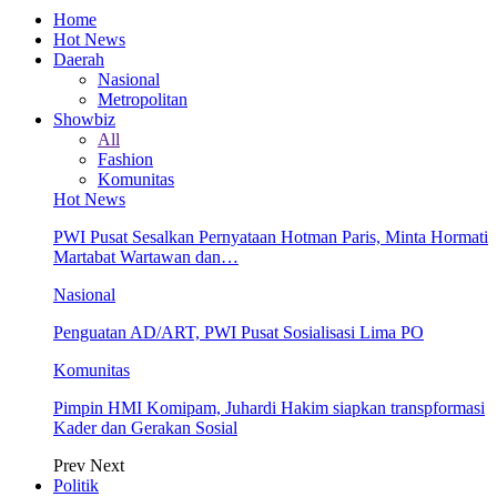
Home
Hot News
Daerah
Nasional
Metropolitan
Showbiz
All
Fashion
Komunitas
Hot News
PWI Pusat Sesalkan Pernyataan Hotman Paris, Minta Hormati
Martabat Wartawan dan…
Nasional
Penguatan AD/ART, PWI Pusat Sosialisasi Lima PO
Komunitas
Pimpin HMI Komipam, Juhardi Hakim siapkan transpformasi
Kader dan Gerakan Sosial
Prev
Next
Politik