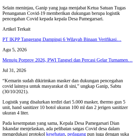
Selain meninjau, Ganip yang juga menjabat Ketua Satuan Tugas
Penanganan Covid-19 memberikan dukungan berupa logistik
pencegahan Covid kepada kepala Desa Pamegarsari.
Artikel Terkait
PT IKPP Tangerang Dampingi 6 Wilayah Binaan Verifikasi…
Agu 5, 2026
Menuju Porprov 2026, PWI Tangsel dan Percasi Gelar Turnamen…
Jul 31, 2026
“Kemarin sudah dikirimkan masker dan dukungan pencegahan
covid lainnya untuk masyarakat di sini,” ungkap Ganip, Sabtu
(30/10/2021).
Logistik yang disalurkan terdiri dari 5.000 masker, thermo gun 5
unit, hand sanitizer 10 botol ukuran 100 ml dan 2 jerigen sanitizer
ukuran 4 liter.
Pada kesempatan yang sama, Kepala Desa Pamegarsari Dian
Iskandar menjelaskan, ada pelibatan satgas Covid desa dalam
mengedukasi protokol
kesehatan
,
pedagang
pun juga dengan suka