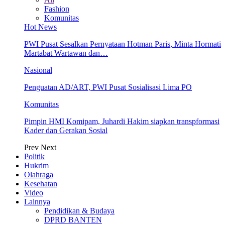
Fashion
Komunitas
Hot News
PWI Pusat Sesalkan Pernyataan Hotman Paris, Minta Hormati
Martabat Wartawan dan…
Nasional
Penguatan AD/ART, PWI Pusat Sosialisasi Lima PO
Komunitas
Pimpin HMI Komipam, Juhardi Hakim siapkan transpformasi
Kader dan Gerakan Sosial
Prev
Next
Politik
Hukrim
Olahraga
Kesehatan
Video
Lainnya
Pendidikan & Budaya
DPRD BANTEN