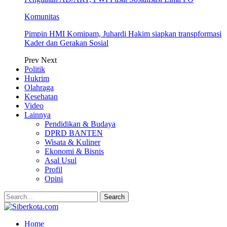
Komunitas
Pimpin HMI Komipam, Juhardi Hakim siapkan transpformasi
Kader dan Gerakan Sosial
Prev
Next
Politik
Hukrim
Olahraga
Kesehatan
Video
Lainnya
Pendidikan & Budaya
DPRD BANTEN
Wisata & Kuliner
Ekonomi & Bisnis
Asal Usul
Profil
Opini
Home