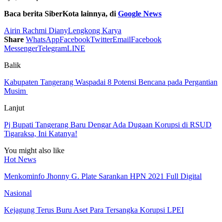
Baca berita SiberKota lainnya, di
Google News
Airin Rachmi Diany
Lengkong Karya
Share
WhatsApp
Facebook
Twitter
Email
Facebook
Messenger
Telegram
LINE
Balik
Kabupaten Tangerang Waspadai 8 Potensi Bencana pada Pergantian
Musim
Lanjut
Pj Bupati Tangerang Baru Dengar Ada Dugaan Korupsi di RSUD
Tigaraksa, Ini Katanya!
You might also like
Hot News
Menkominfo Jhonny G. Plate Sarankan HPN 2021 Full Digital
Nasional
Kejagung Terus Buru Aset Para Tersangka Korupsi LPEI