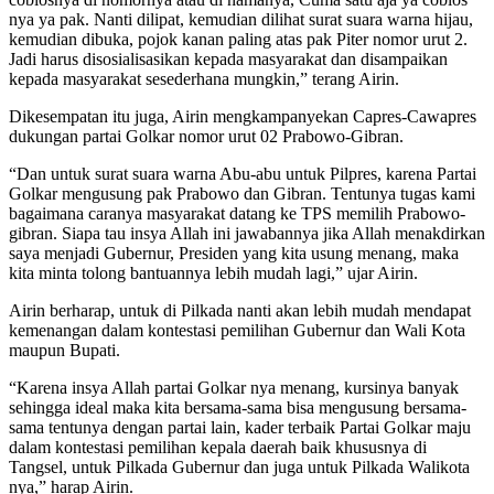
nya ya pak. Nanti dilipat, kemudian dilihat surat suara warna hijau,
kemudian dibuka, pojok kanan paling atas pak Piter nomor urut 2.
Jadi harus disosialisasikan kepada masyarakat dan disampaikan
kepada masyarakat sesederhana mungkin,” terang Airin.
Dikesempatan itu juga, Airin mengkampanyekan Capres-Cawapres
dukungan partai Golkar nomor urut 02 Prabowo-Gibran.
“Dan untuk surat suara warna Abu-abu untuk Pilpres, karena Partai
Golkar mengusung pak Prabowo dan Gibran. Tentunya tugas kami
bagaimana caranya masyarakat datang ke TPS memilih Prabowo-
gibran. Siapa tau insya Allah ini jawabannya jika Allah menakdirkan
saya menjadi Gubernur, Presiden yang kita usung menang, maka
kita minta tolong bantuannya lebih mudah lagi,” ujar Airin.
Airin berharap, untuk di Pilkada nanti akan lebih mudah mendapat
kemenangan dalam kontestasi pemilihan Gubernur dan Wali Kota
maupun Bupati.
“Karena insya Allah partai Golkar nya menang, kursinya banyak
sehingga ideal maka kita bersama-sama bisa mengusung bersama-
sama tentunya dengan partai lain, kader terbaik Partai Golkar maju
dalam kontestasi pemilihan kepala daerah baik khususnya di
Tangsel, untuk Pilkada Gubernur dan juga untuk Pilkada Walikota
nya,” harap Airin.