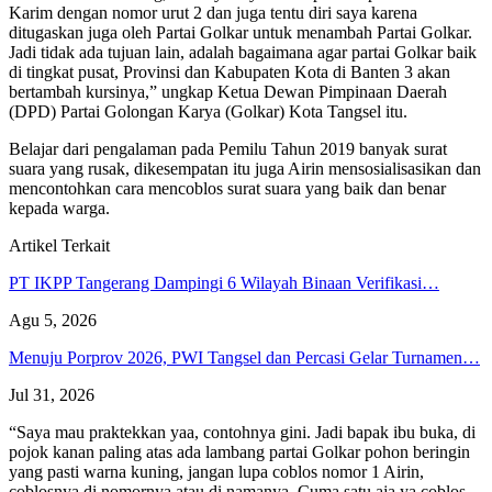
Karim dengan nomor urut 2 dan juga tentu diri saya karena
ditugaskan juga oleh Partai Golkar untuk menambah Partai Golkar.
Jadi tidak ada tujuan lain, adalah bagaimana agar partai Golkar baik
di tingkat pusat, Provinsi dan Kabupaten Kota di Banten 3 akan
bertambah kursinya,” ungkap Ketua Dewan Pimpinaan Daerah
(DPD) Partai Golongan Karya (Golkar) Kota Tangsel itu.
Belajar dari pengalaman pada Pemilu Tahun 2019 banyak surat
suara yang rusak, dikesempatan itu juga Airin mensosialisasikan dan
mencontohkan cara mencoblos surat suara yang baik dan benar
kepada warga.
Artikel Terkait
PT IKPP Tangerang Dampingi 6 Wilayah Binaan Verifikasi…
Agu 5, 2026
Menuju Porprov 2026, PWI Tangsel dan Percasi Gelar Turnamen…
Jul 31, 2026
“Saya mau praktekkan yaa, contohnya gini. Jadi bapak ibu buka, di
pojok kanan paling atas ada lambang partai Golkar pohon beringin
yang pasti warna kuning, jangan lupa coblos nomor 1 Airin,
coblosnya di nomornya atau di namanya, Cuma satu aja ya coblos