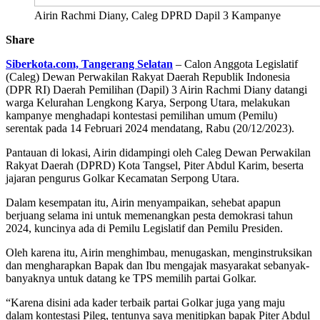
Airin Rachmi Diany, Caleg DPRD Dapil 3 Kampanye
Share
Siberkota.com, Tangerang Selatan
– Calon Anggota Legislatif
(Caleg) Dewan Perwakilan Rakyat Daerah Republik Indonesia
(DPR RI) Daerah Pemilihan (Dapil) 3 Airin Rachmi Diany datangi
warga Kelurahan Lengkong Karya, Serpong Utara, melakukan
kampanye menghadapi kontestasi pemilihan umum (Pemilu)
serentak pada 14 Februari 2024 mendatang, Rabu (20/12/2023).
Pantauan di lokasi, Airin didampingi oleh Caleg Dewan Perwakilan
Rakyat Daerah (DPRD) Kota Tangsel, Piter Abdul Karim, beserta
jajaran pengurus Golkar Kecamatan Serpong Utara.
Dalam kesempatan itu, Airin menyampaikan, sehebat apapun
berjuang selama ini untuk memenangkan pesta demokrasi tahun
2024, kuncinya ada di Pemilu Legislatif dan Pemilu Presiden.
Oleh karena itu, Airin menghimbau, menugaskan, menginstruksikan
dan mengharapkan Bapak dan Ibu mengajak masyarakat sebanyak-
banyaknya untuk datang ke TPS memilih partai Golkar.
“Karena disini ada kader terbaik partai Golkar juga yang maju
dalam kontestasi Pileg, tentunya saya menitipkan bapak Piter Abdul