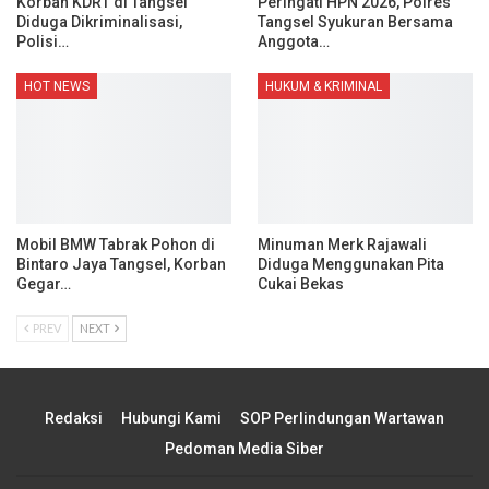
Korban KDRT di Tangsel
Peringati HPN 2026, Polres
Diduga Dikriminalisasi,
Tangsel Syukuran Bersama
Polisi…
Anggota…
HOT NEWS
HUKUM & KRIMINAL
Mobil BMW Tabrak Pohon di
Minuman Merk Rajawali
Bintaro Jaya Tangsel, Korban
Diduga Menggunakan Pita
Gegar…
Cukai Bekas
PREV
NEXT
Redaksi
Hubungi Kami
SOP Perlindungan Wartawan
Pedoman Media Siber