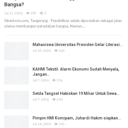
Bangsa?
Jul 11, 2026
285
0
Siberkota.com, Tangerang - Pendidikan selalu diposisikan sebagai jalan
utama membangun peradaban bangsa. Namun,…
Mahasiswa Universitas Presiden Gelar Literasi…
Jul 10, 2026
266
KAHMI Tekstil: Alarm Ekonomi Sudah Menyala,
Jangan…
Jul 7, 2026
256
Setda Tangsel Habiskan 19 Miliar Untuk Sewa…
Jul 7, 2026
240
Pimpin HMI Komipam, Juhardi Hakim siapkan…
Jul 14, 2026
193