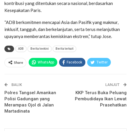
kontribusi yang ditentukan secara nasional, berdasarkan
Kesepakatan Paris.
“ADB berkomitmen mencapai Asia dan Pasifik yang makmur,
inklusif, tangguh, dan berkelanjutan, serta terus melanjutkan
upayanya memberantas kemiskinan ekstrem,” tutup Jose.
ADB
Berita teekini
Berita terkait
Share
WhatsApp
Facebook
Twitter
Email
Facebook Messenger
BALIK
Telegram
LINE
LANJUT
Polres Tangsel Amankan
KKP Terus Buka Peluang
Polisi Gadungan yang
Pembudidaya Ikan Lewat
Merampas Ojol di Jalan
Prasehatkan
Martadinata