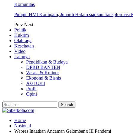
Komunitas
Pimpin HMI Komipam, Juhardi Hakim siapkan transpformasi K
Prev
Next
Politik
Hukrim
Olahraga
Kesehatan
Video
Lainnya
Pendidikan & Budaya
DPRD BANTEN
Wisata & Kuliner
Ekonomi & Bisnis
Asal Usul
Profil
Opini
Home
Nasional
Wapres Ingatkan Ancaman Gelombang III Pandemi