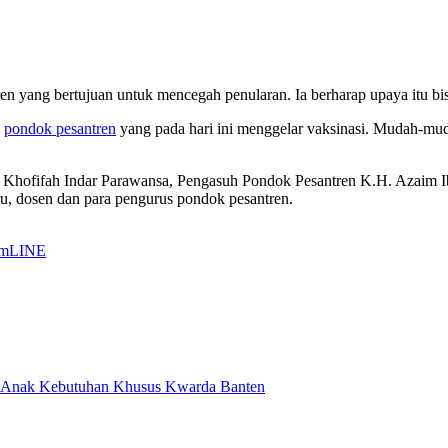
ren yang bertujuan untuk mencegah penularan. Ia berharap upaya itu bi
n
pondok pesantren
yang pada hari ini menggelar vaksinasi. Mudah-muda
Khofifah Indar Parawansa, Pengasuh Pondok Pesantren K.H. Azaim I
ru, dosen dan para pengurus pondok pesantren.
am
LINE
i Anak Kebutuhan Khusus Kwarda Banten