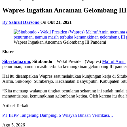
Wapres Ingatkan Ancaman Gelombang III
By
Sahrul Darsono
On
Okt 21, 2021
Wapres Ingatkan Ancaman Gelombang III Pandemi
Share
Siberkota.com
,
Situbondo
– Wakil Presiden (Wapres)
Ma’ruf Amin
penurunan, namun masih terbuka kemungkinan gelombang III pande
Hal itu disampaikan Wapres saat melakukan kunjungan kerja di Situ
Arifin, Sukorejo, Sumberejo, Kecamatan Banyuputih, Kabupaten Sit
“Kita memang walaupun tingkat penularan sekarang ini sudah mulai tur
mengantisipasi kemungkinan gelombang ketiga. Oleh karena itu dua h
Artikel Terkait
PT IKPP Tangerang Dampingi 6 Wilayah Binaan Verifikasi…
Agu 5, 2026