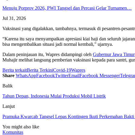
Menuju Porprov 2026, PWI Tangsel dan Percasi Gelar Turnamen…
Jul 31, 2026
Vaksinasi yang digalakkan, tambahnya, termasuk di pesantren-pesant
“Karena itu saya menyampaikan apresiasi kiai haji dan seluruh jajara
bisa mengembalikan situasi jadi normal kembali,” ujarnya.
Dalam peninjauan itu, Wapres didampingi oleh
Gubernur Jawa Timur
Muhajir melihat langsung pemberian vaksinasi kepada para santri, gu
Berita terkait
Berita Terkini
Covid-19
Wapres
Share
WhatsApp
Facebook
Twitter
Email
Facebook Messenger
Telegr
Balik
Tahun Depan, Indonesia Mulai Produksi Mobil Listrik
Lanjut
Pramuka Kwarcab Tangsel Lepas Kontingen Ikuti Perkemahan Bakt
You might also like
Komunitas