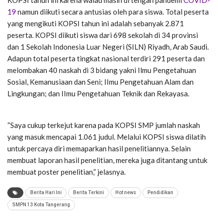
KOPSI tahun ini karena walau masih di tengah pandemi
COVID-
19
namun diikuti secara antusias oleh para siswa. Total peserta
yang mengikuti KOPSI tahun ini adalah sebanyak 2.871
peserta. KOPSI diikuti siswa dari 698 sekolah di 34 provinsi
dan 1 Sekolah Indonesia Luar Negeri (SILN) Riyadh, Arab Saudi.
Adapun total peserta tingkat nasional terdiri 291 peserta dan
melombakan 40 naskah di 3 bidang yakni Ilmu Pengetahuan
Sosial, Kemanusiaan dan Seni; IImu Pengetahuan Alam dan
Lingkungan; dan IImu Pengetahuan Teknik dan Rekayasa.
“Saya cukup terkejut karena pada KOPSI SMP jumlah naskah
yang masuk mencapai 1.061 judul. Melalui KOPSI siswa dilatih
untuk percaya diri memaparkan hasil penelitiannya. Selain
membuat laporan hasil penelitian, mereka juga ditantang untuk
membuat poster penelitian,” jelasnya.
Berita Hari Ini
Berita Terkini
Hot news
Pendidikan
SMPN 13 Kota Tangerang