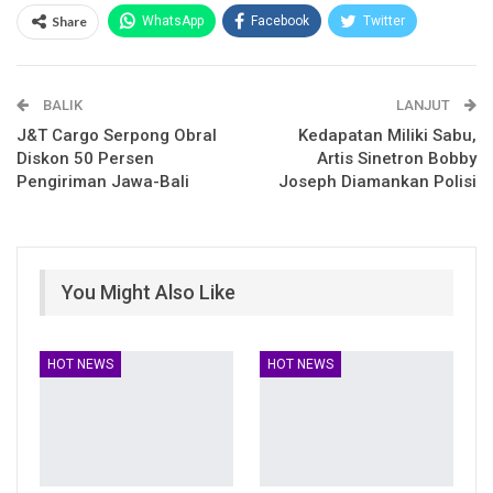
Share
WhatsApp
Facebook
Twitter
Email
Facebook Messenger
BALIK
Telegram
LINE
LANJUT
J&T Cargo Serpong Obral
Kedapatan Miliki Sabu,
Diskon 50 Persen
Artis Sinetron Bobby
Pengiriman Jawa-Bali
Joseph Diamankan Polisi
You Might Also Like
HOT NEWS
HOT NEWS