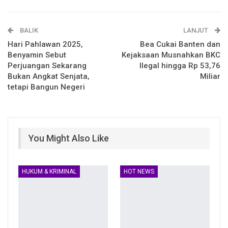
Email
Facebook Messenger
BALIK
Telegram
LINE
LANJUT
Hari Pahlawan 2025,
Bea Cukai Banten dan
Benyamin Sebut
Kejaksaan Musnahkan BKC
Perjuangan Sekarang
Ilegal hingga Rp 53,76
Bukan Angkat Senjata,
Miliar
tetapi Bangun Negeri
You Might Also Like
HUKUM & KRIMINAL
HOT NEWS