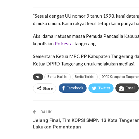
“Sesuai dengan UU nomor 9 tahun 1998, kami datan
dimuka umum. Kami rakyat kecil tetapi kami punya h
Aksi damai ratusan massa Pemuda Pancasila Kabupa
kepolisian
Polresta
Tangerang.
Sementara Ketua MPC PP Kabupaten Tangerang dan b
Ketua DPRD Tangerang untuk melakukan mediasi.
Berita Hari Ini
Berita Terkini
DPRD Kabupaten Tangera
Share
Facebook
Twitter
Email
BALIK
Jelang Final, Tim KOPSI SMPN 13 Kota Tangera
Lakukan Pemantapan