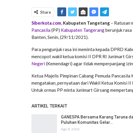
Share
Siberkota.com
,
Kabupaten Tangetang
– Ratusan 
Pancasila
(PP)
Kabupaten Tangerang
berunjuk rasa
Banten, Senin, (29/11/2021).
Para pengunjuk rasa ini meminta kepada DPRD Ka
mencopot wakil ketua komisi II DPR RI Junimart G
Negeri
(Kemendagri) agar tidak memperpanjang izi
Ketua Majelis Pimpinan Cabang Pemuda Pancasila 
mengatakan, pernyataan dari Wakil Ketua Komisi II D
Untuk ormas PP minta Junimart Girsang memperta
ARTIKEL TERKAIT
GANESPA Bersama Karang Taruna d
Puluhan Komunitas Gelar…
Agu 8, 2026