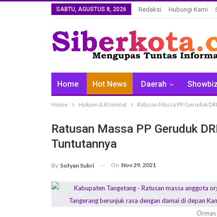
SABTU, AGUSTUS 8, 2026
Redaksi
Hubungi Kami
Home
Hot News
Daerah
Showbi
Home
Hukum & Kriminal
Ratusan Massa PP Geruduk DRP
Ratusan Massa PP Geruduk DRP
Tuntutannya
On
Nov 29, 2021
By
Sofyan Sukri
Ormas 