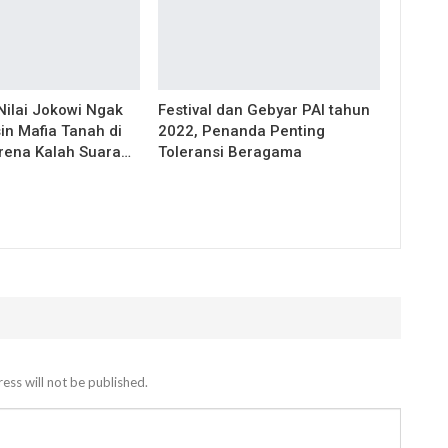
ilai Jokowi Ngak
Festival dan Gebyar PAI tahun
in Mafia Tanah di
2022, Penanda Penting
rena Kalah Suara…
Toleransi Beragama
ess will not be published.