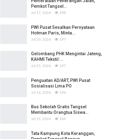
Pemerataan Penerangan Jalan,
Pemkot Tangsel…
Jul 17, 2026
198
PWI Pusat Sesalkan Pernyataan
Hotman Paris, Minta…
Jul 20, 2026
197
Gelombang PHK Mengintai Jateng,
KAHMI Tekstil:…
Jul 23, 2026
197
Penguatan AD/ART, PWI Pusat
Sosialisasi Lima PO
Jul 16, 2026
196
Bus Sekolah Gratis Tangsel
Membantu Orangtua Siswa…
Jul 15, 2026
189
Tata Kampung Kota Keranggan,