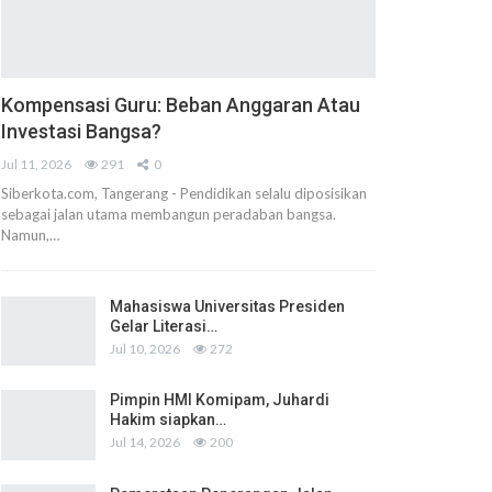
Kompensasi Guru: Beban Anggaran Atau
Investasi Bangsa?
Jul 11, 2026
291
0
Siberkota.com, Tangerang - Pendidikan selalu diposisikan
sebagai jalan utama membangun peradaban bangsa.
Namun,…
Mahasiswa Universitas Presiden
Gelar Literasi…
Jul 10, 2026
272
Pimpin HMI Komipam, Juhardi
Hakim siapkan…
Jul 14, 2026
200