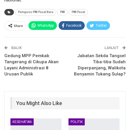
Pemgurus PWI Pusat Baru
PWI
PWI Pusat
Share
WhatsApp
Facebook
Twitter
Email
Facebook Messenger
BALIK
Telegram
LINE
LANJUT
Gedung MPP Pemkab
Jabatan Sekda Tangsel
Tangerang di Cikupa Akan
Tiba-tiba Sudah
Layani Administrasi 8
Diperpanjang, Walikota
Urusan Publik
Benyamin Tukang Sulap?
You Might Also Like
KESEHATAN
POLITIK