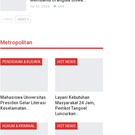
Membantu Orangtua Siswa…
Jul 15, 2026
184
PREV
NEXT
Metropolitan
PENDIDIKAN & BUDAYA
HOT NEWS
Mahasiswa Universitas
Layani Kebutuhan
Presiden Gelar Literasi
Masyarakat 24 Jam,
Keselamatan…
Pemkot Tangsel
Luncurkan…
HUKUM & KRIMINAL
HOT NEWS