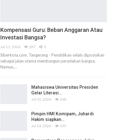
Kompensasi Guru: Beban Anggaran Atau
Investasi Bangsa?
Jul 11, 2026
287
0
Siberkota.com, Tangerang - Pendidikan selalu diposisikan
sebagai jalan utama membangun peradaban bangsa.
Namun,…
Mahasiswa Universitas Presiden
Gelar Literasi…
Jul 10, 2026
268
Pimpin HMI Komipam, Juhardi
Hakim siapkan…
Jul 14, 2026
195