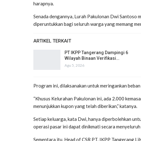
harapnya.
Senada dengannya, Lurah Pakulonan Dwi Santoso me
diperuntukkan bagi seluruh warga yang memang me
ARTIKEL TERKAIT
PT IKPP Tangerang Dampingi 6
Wilayah Binaan Verifikasi…
Agu 5, 2026
Program ini, dilaksanakan untuk meringankan beba
“Khusus Kelurahan Pakulonan ini, ada 2.000 kemas
menunjukkan kupon yang telah diberikan,” katanya.
Setiap keluarga, kata Dwi, hanya diperbolehkan unt
operasi pasar ini dapat dinikmati secara menyeluru
Sementara itu, Head of CSR PT. IKPP Tangerang Li