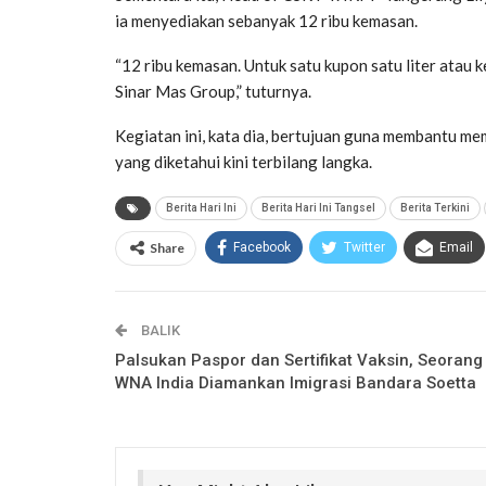
ia menyediakan sebanyak 12 ribu kemasan.
“12 ribu kemasan. Untuk satu kupon satu liter atau
Sinar Mas Group,” tuturnya.
Kegiatan ini, kata dia, bertujuan guna membantu m
yang diketahui kini terbilang langka.
Berita Hari Ini
Berita Hari Ini Tangsel
Berita Terkini
Share
Facebook
Twitter
Email
BALIK
Palsukan Paspor dan Sertifikat Vaksin, Seorang
WNA India Diamankan Imigrasi Bandara Soetta