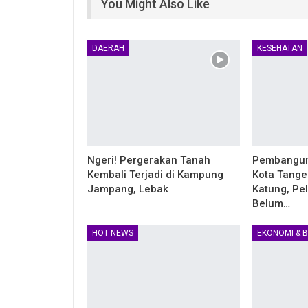
You Might Also Like
DAERAH
KESEHATAN
Ngeri! Pergerakan Tanah
Pembangun
Kembali Terjadi di Kampung
Kota Tange
Jampang, Lebak
Katung, Pe
Belum…
HOT NEWS
EKONOMI & B