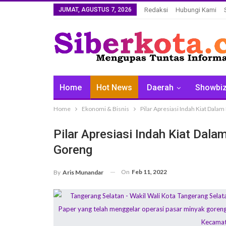
JUMAT, AGUSTUS 7, 2026
Redaksi
Hubungi Kami
Home
Hot News
Daerah
Showbi
Home
Ekonomi & Bisnis
Pilar Apresiasi Indah Kiat Dal
Pilar Apresiasi Indah Kiat Dal
Goreng
On
Feb 11, 2022
By
Aris Munandar