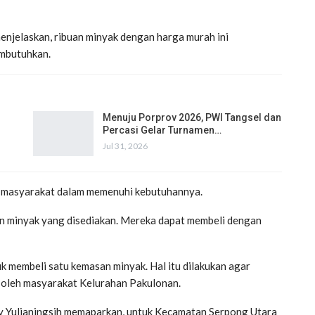
njelaskan, ribuan minyak dengan harga murah ini
mbutuhkan.
Menuju Porprov 2026, PWI Tangsel dan
Percasi Gelar Turnamen…
Jul 31, 2026
n masyarakat dalam memenuhi kebutuhannya.
an minyak yang disediakan. Mereka dapat membeli dengan
uk membeli satu kemasan minyak. Hal itu dilakukan agar
h oleh masyarakat Kelurahan Pakulonan.
ly Yulianingsih memaparkan, untuk Kecamatan Serpong Utara