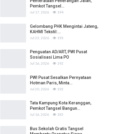
Pemerataan Penerangan Jalan,
Pemkot Tangsel…
Jul 17, 2026
194
Gelombang PHK Mengintai Jateng,
KAHMI Tekstil:…
Jul 23, 2026
193
Penguatan AD/ART, PWI Pusat
Sosialisasi Lima PO
Jul 16, 2026
192
PWI Pusat Sesalkan Pernyataan
Hotman Paris, Minta…
Jul 20, 2026
192
Tata Kampung Kota Keranggan,
Pemkot Tangsel Bangun…
Jul 16, 2026
185
Bus Sekolah Gratis Tangsel