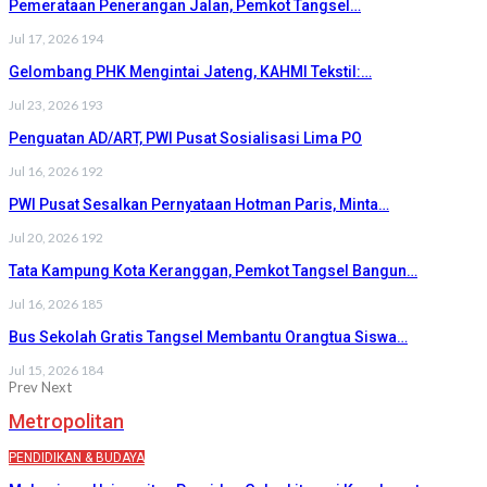
Pemerataan Penerangan Jalan, Pemkot Tangsel…
Jul 17, 2026
194
Gelombang PHK Mengintai Jateng, KAHMI Tekstil:…
Jul 23, 2026
193
Penguatan AD/ART, PWI Pusat Sosialisasi Lima PO
Jul 16, 2026
192
PWI Pusat Sesalkan Pernyataan Hotman Paris, Minta…
Jul 20, 2026
192
Tata Kampung Kota Keranggan, Pemkot Tangsel Bangun…
Jul 16, 2026
185
Bus Sekolah Gratis Tangsel Membantu Orangtua Siswa…
Jul 15, 2026
184
Prev
Next
Metropolitan
PENDIDIKAN & BUDAYA