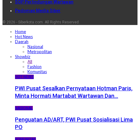
SOP Perlindungan Wartawan
Pedoman Media Siber
© 2026 - Siberkota.com. All Rights Reserved.
Home
Hot News
Daerah
Nasional
Metropolitan
Showbiz
All
Fashion
Komunitas
HOT NEWS
PWI Pusat Sesalkan Pernyataan Hotman Paris,
Minta Hormati Martabat Wartawan Dan…
NASIONAL
Penguatan AD/ART, PWI Pusat Sosialisasi Lima
PO
KOMUNITAS