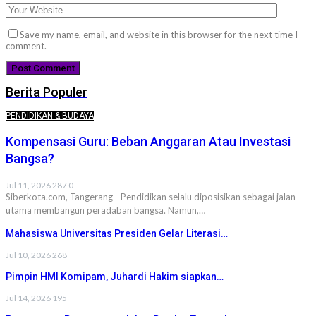
Save my name, email, and website in this browser for the next time I
comment.
Berita Populer
PENDIDIKAN & BUDAYA
Kompensasi Guru: Beban Anggaran Atau Investasi
Bangsa?
Jul 11, 2026
287
0
Siberkota.com, Tangerang - Pendidikan selalu diposisikan sebagai jalan
utama membangun peradaban bangsa. Namun,…
Mahasiswa Universitas Presiden Gelar Literasi…
Jul 10, 2026
268
Pimpin HMI Komipam, Juhardi Hakim siapkan…
Jul 14, 2026
195