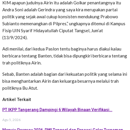
KIM apapun judulnya Airin itu adalah Golkar penantangnya itu
Andra Soni adalah Gerindra yang saya kira merupakan partai
politik yang sejak awal cukup konsisten mendukung Prabowo
Subianto memenangkan di Pilpres,” ungkapnya ditemui di Kampus
Fisip UIN Syarif Hidayatullah Ciputat Tangsel, Jum’at
(13/9/2024).
Adi menilai, dari kedua Paslon tentu baginya harus diakui kalau
berbicara tentang Banten, tidak bisa dipungkiri berbicara tentang
trah politiknya Airin.
Sebab, Banten adalah bagian dari kekuatan politik yang selama ini
bisa menghantarkan Airin dan keluarga besarnya melalui trah
politiknya Bu Atut.
Artikel Terkait
PT IKPP Tangerang Dampingi 6 Wilayah Binaan Verifikasi…
Agu 5, 2026
Menuju Porprov 2026, PWI Tangsel dan Percasi Gelar Turnamen…