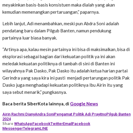
meyakinkan basis-basis konsistuen maka dialah yang akan
kemudian memenangkan pertaruangan,” paparnya.
Lebih lanjut, Adi menambahkan, meski pun Abdra Soni adalah
pendatang baru dalam Pilgub Banten, namun pendukung
partainya luar biasa banyak.
“Artinya apa, kalau mesin partainya ini bisa di maksimalkan, bisa di
eksplorasi sebagai bagian dari kekuatan politik ya ini akan
meledak kekuatan politiknya di tambah di sini di Banten ini
wilayahnya Pak Dasko, Pak Dasko itu adalah ketua harian partai
Gerindra yang saya kira ini pasti menjadi pertarungan politik Pak
Dasko juga menghadapi kekuatan politiknya Ibu Airin itu yang
saya sebut menarik,” pungkasnya.
Baca berita SiberKota lainnya, di
Google News
Airin Rachmi Diany
Andra Soni
Pengamat Politik Adi Prayitno
Pilgub Banten
2024
Share
WhatsApp
Facebook
Twitter
Email
Facebook
Messenger
Telegram
LINE