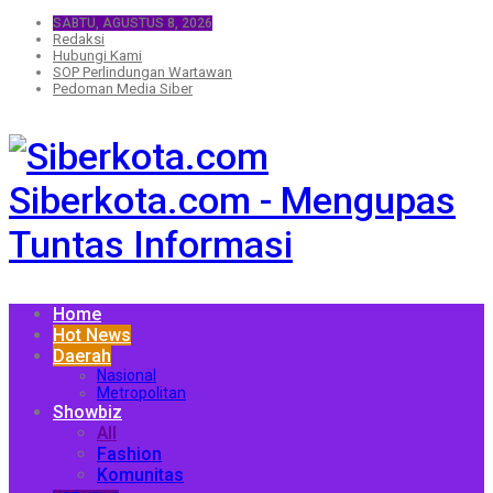
SABTU, AGUSTUS 8, 2026
Redaksi
Hubungi Kami
SOP Perlindungan Wartawan
Pedoman Media Siber
Siberkota.com - Mengupas
Tuntas Informasi
Home
Hot News
Daerah
Nasional
Metropolitan
Showbiz
All
Fashion
Komunitas