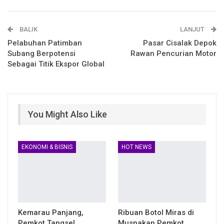
Email
Facebook Messenger
BALIK
Telegram
LINE
LANJUT
Pelabuhan Patimban
Pasar Cisalak Depok
Subang Berpotensi
Rawan Pencurian Motor
Sebagai Titik Ekspor Global
You Might Also Like
EKONOMI & BISNIS
HOT NEWS
Kemarau Panjang,
Ribuan Botol Miras di
Pemkot Tangsel
Musnakan Pemkot