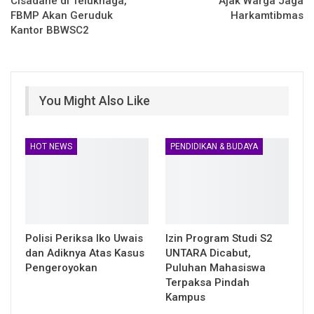
Cisadane di Teluknaga,
Ajak Warga Jaga
FBMP Akan Geruduk
Harkamtibmas
Kantor BBWSC2
You Might Also Like
HOT NEWS
PENDIDIKAN & BUDAYA
Polisi Periksa Iko Uwais
Izin Program Studi S2
dan Adiknya Atas Kasus
UNTARA Dicabut,
Pengeroyokan
Puluhan Mahasiswa
Terpaksa Pindah
Kampus