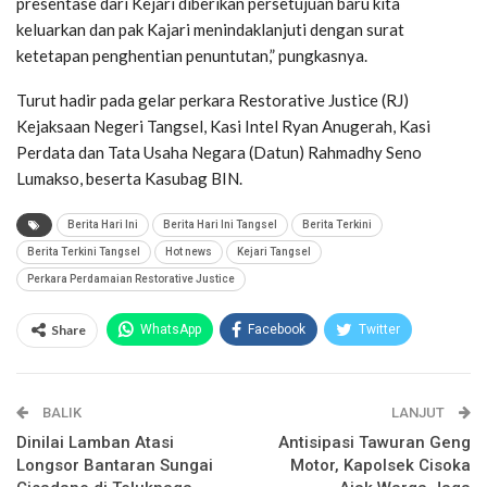
presentase dari Kejari diberikan persetujuan baru kita
keluarkan dan pak Kajari menindaklanjuti dengan surat
ketetapan penghentian penuntutan,” pungkasnya.
Turut hadir pada gelar perkara Restorative Justice (RJ)
Kejaksaan Negeri Tangsel, Kasi Intel Ryan Anugerah, Kasi
Perdata dan Tata Usaha Negara (Datun) Rahmadhy Seno
Lumakso, beserta Kasubag BIN.
Berita Hari Ini
Berita Hari Ini Tangsel
Berita Terkini
Berita Terkini Tangsel
Hot news
Kejari Tangsel
Perkara Perdamaian Restorative Justice
Share
WhatsApp
Facebook
Twitter
Email
Facebook Messenger
BALIK
Telegram
LINE
LANJUT
Dinilai Lamban Atasi
Antisipasi Tawuran Geng
Longsor Bantaran Sungai
Motor, Kapolsek Cisoka