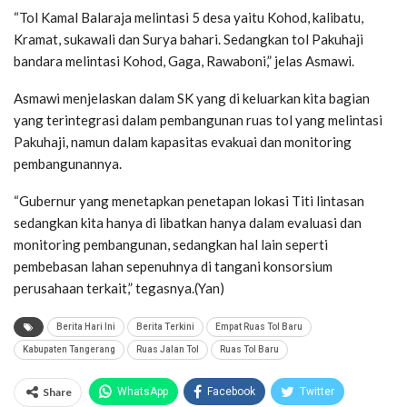
“Tol Kamal Balaraja melintasi 5 desa yaitu Kohod, kalibatu,
Kramat, sukawali dan Surya bahari. Sedangkan tol Pakuhaji
bandara melintasi Kohod, Gaga, Rawaboni,” jelas Asmawi.
Asmawi menjelaskan dalam SK yang di keluarkan kita bagian
yang terintegrasi dalam pembangunan ruas tol yang melintasi
Pakuhaji, namun dalam kapasitas evakuai dan monitoring
pembangunannya.
“Gubernur yang menetapkan penetapan lokasi Titi lintasan
sedangkan kita hanya di libatkan hanya dalam evaluasi dan
monitoring pembangunan, sedangkan hal lain seperti
pembebasan lahan sepenuhnya di tangani konsorsium
perusahaan terkait,” tegasnya.(Yan)
Berita Hari Ini
Berita Terkini
Empat Ruas Tol Baru
Kabupaten Tangerang
Ruas Jalan Tol
Ruas Tol Baru
Share
WhatsApp
Facebook
Twitter