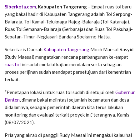
Siberkota.com
,
Kabupaten Tangerang
– Empat ruas tol baru
yang bakal hadir di Kabupaten Tangerang adalah Tol Serpong-
Balaraja, Tol Kamal-Teluknaga Rajeg-Balaraja (Tol Kataraja),
Ruas Tol Semanan-Balaraja (Serbaraja) dan Ruas Tol Pakuhaji-
Sepatan-Timur-Neglasari Bandara Soekarno Hatta.
Sekertaris Daerah
Kabupaten Tangerang
Moch Maesal Rasyid
(Rudy Maesal) mengatakan rencana pembangunan ke-empat
ruas tol
ini sudah melalui kajian mendalam serta sebagian
proses perijinan sudah mendapat persetujuan dari kementrian
terkait.
“Penetapan lokasi untuk ruas tol sudah di setujui oleh
Gubernur
Banten
, dimana bakal melintasi sejumlah kecamatan dan desa
didalamnya, sebagai pemerintah daerah kita terus lakukan
monitoring dan evaluasi terkait proyek ini,” terangnya, Kamis
(08/07/2021).
Pria yang akrab di panggil Rudy Maesal ini mengakui kalau hal