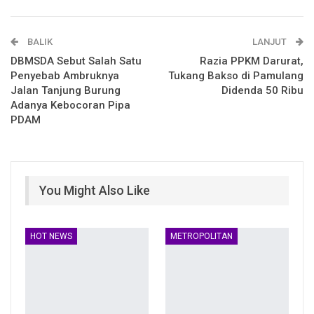
Email
Facebook Messenger
BALIK
Telegram
LINE
LANJUT
DBMSDA Sebut Salah Satu
Razia PPKM Darurat,
Penyebab Ambruknya
Tukang Bakso di Pamulang
Jalan Tanjung Burung
Didenda 50 Ribu
Adanya Kebocoran Pipa
PDAM
You Might Also Like
HOT NEWS
METROPOLITAN